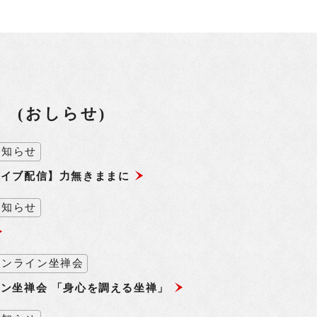
 (おしらせ)
お知らせ
ライブ配信】力無きままに
お知らせ
オンライン坐禅会
ン坐禅会 「身心を調える坐禅」