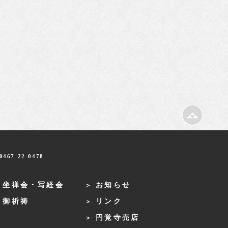
467-22-0478
・坐禅会・写経会
お知らせ
・御祈祷
リンク
円覚寺売店