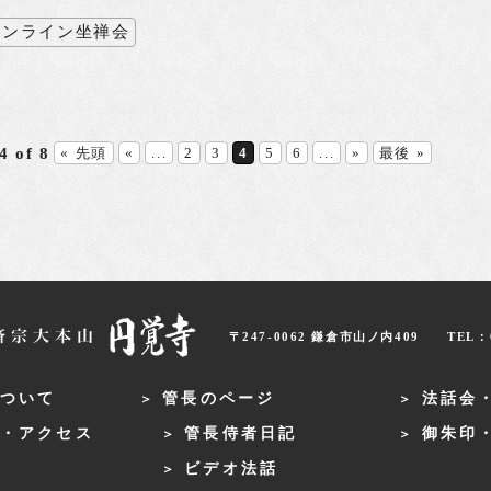
オンライン坐禅会
4 of 8
« 先頭
«
...
2
3
4
5
6
...
»
最後 »
〒247-0062 鎌倉市山ノ内409
TEL：0
ついて
管長のページ
法話会
・アクセス
管長侍者日記
御朱印
ビデオ法話