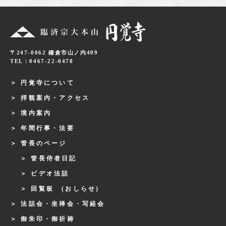
〒247-0062 鎌倉市山ノ内409
TEL：0467-22-0478
円覚寺について
拝観案内・アクセス
境内案内
年間行事・法要
管長のページ
管長侍者日記
ビデオ法話
回覧板 (おしらせ)
法話会・坐禅会・写経会
御朱印・御祈祷