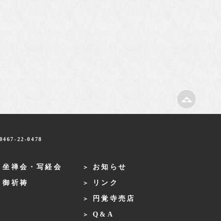
467-22-0478
・坐禅会・写経会
お知らせ
・御祈祷
リンク
円覚寺売店
Q&A