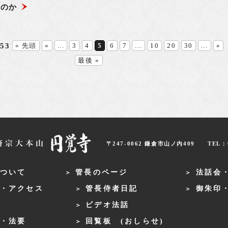
るのか
253
« 先頭
«
...
3
4
5
6
7
...
10
20
30
...
»
最後 »
〒247-0062 鎌倉市山ノ内409
TEL：0
ついて
管長のページ
法話会
・アクセス
管長侍者日記
御朱印
ビデオ法話
・法要
回覧板 (おしらせ)