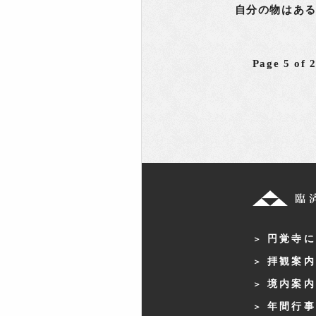
自分の物はあ
Page 5 of 
円覚寺に
拝観案内
境内案内
年間行事