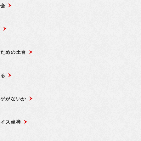
修会
む
るための土台
まる
ヒゲがないか
でイス坐禅