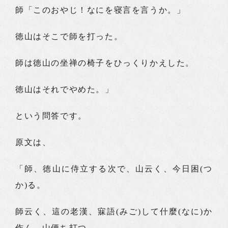
師「このおやじ！なにを寝言を言うか。」
徳山はそこで師を打った。
師は徳山の坐禅の椅子をひっくりかえした。
徳山はそれでやめた。」
という問答です。
原文は、
「師、徳山に侍立する次で、山云く、今日困(つ
か)る。
師云く、這の老漢、寐語(みご)して什麼(なに)か
作ん。山便ち打つ。