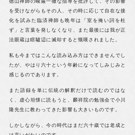
徳山禅師の峻厳一徹な指導を批評して、その影響
を受けながらもその人、その時に応じて自在な接
化を試みた臨済禅師も晩年は「室を掩い詞を杜
ず」と言葉を発しなくなり、また最後には我が正
法眼蔵は瞎驢辺に滅却すると慨嘆されました。
私も今まではこんな読み込み方はできませんでし
たが、やはり六十という年齢になってしみじみと
感じるのであります。
また語録を単に伝統の解釈だけで読むのではな
く、虚心坦懐に読もうと、麟祥院の勉強会で小川
隆先生に教わってきた影響も大きいものです。
しかしながら、今の時代はまだ六十歳では老成と
は言いがたいのです。