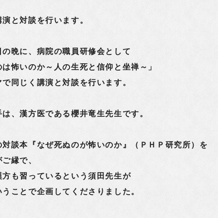
講演と対談を行います。
日の晩に、病院の職員研修会として
のは怖いのか～人の生死と信仰と坐禅～」
マで同じく講演と対談を行います。
手は、漢方医である櫻井竜生先生です。
の対談本『なぜ死ぬのが怖いのか』（ＰＨＰ研究所）を
がご縁で、
漢方も習っているという須田先生が
いうことで企画してくださりました。