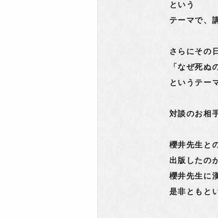
という
テーマで、
さらにその
「なぜ死ぬ
というテー
対談のお相
櫻井先生と
出版したの
櫻井先生に
是非ともと