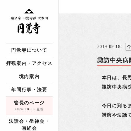
2019.09.18
円覚寺について
諏訪中央病
拝観案内・アクセス
境内案内
本日は、長
諏訪中央病
年間行事・法要
管長のページ
今日に到る
2026.08.06 更新
講演や法話
法話会・坐禅会・
写経会