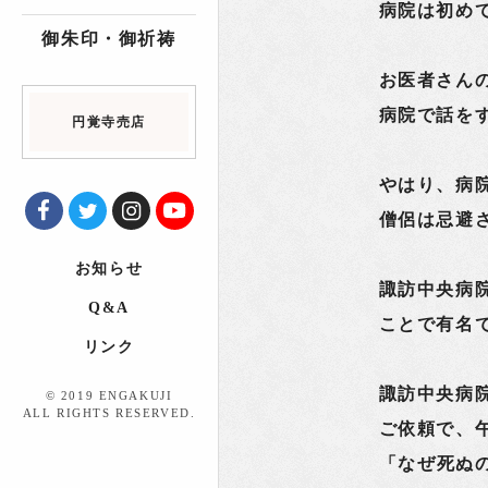
病院は初め
御朱印・御祈祷
お医者さん
病院で話を
円覚寺売店
やはり、病
僧侶は忌避
お知らせ
諏訪中央病
Q&A
ことで有名
リンク
諏訪中央病
© 2019 ENGAKUJI
ALL RIGHTS RESERVED.
ご依頼で、
「なぜ死ぬ