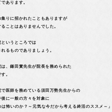
てであります。
の集りに招かれたこともありますが
することはありませんでした。
院というところでは
されるものでありましょう。
院は、鎌田實先生が院長を務められた
です。
院で医師を務めている須田万勢先生からの
午後に一般の方々を対象に
のは怖いのか？～元気な今だから考える終活のススメ～