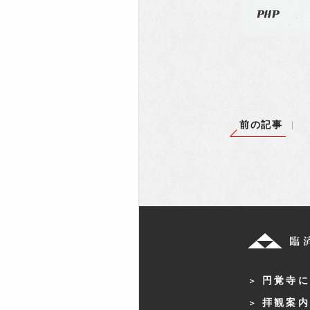
前の記事
円覚寺に
拝観案内