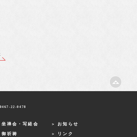
事
467-22-0478
・坐禅会・写経会
お知らせ
・御祈祷
リンク