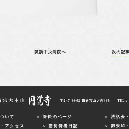
諏訪中央病院へ
次の記
〒247-0062 鎌倉市山ノ内409
TEL：0
ついて
管長のページ
法話会
・アクセス
管長侍者日記
御朱印