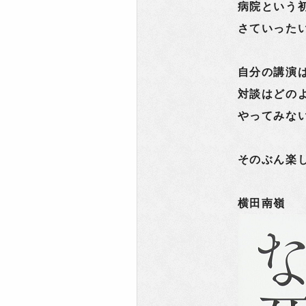
病院という
さていった
自分の講演
対談はどの
やってみな
そのぶん楽
横田南嶺