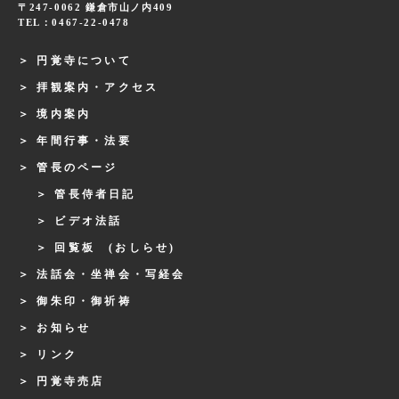
〒247-0062 鎌倉市山ノ内409
TEL：0467-22-0478
円覚寺について
拝観案内・アクセス
境内案内
年間行事・法要
管長のページ
管長侍者日記
ビデオ法話
回覧板 (おしらせ)
法話会・坐禅会・写経会
御朱印・御祈祷
お知らせ
リンク
円覚寺売店