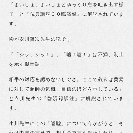
「よいしょ、よいしょとゆっくり息を吐き出す様
子」と『仏典講座３０臨済録』に解説されていま
す。
④が衣川賢次先生の説です
「「シッ、シッ！」。「嘘！嘘！」は不満、制止
を示す擬音語。
相手の対応を認めないしぐさ。ここで義玄は黄檗
に対して超師の気概、自信のほどを示している」
と衣川先生の『臨済録訳注』に解説されていま
す。
小川先生にこの「嘘嘘」についてうかがうと、そ
れは中国の言葉で、相手の発言を制止したり、人