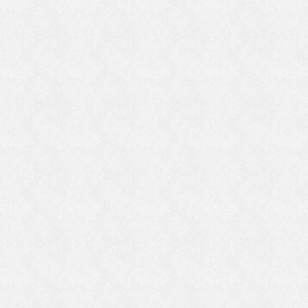
熱
ど
夫
し