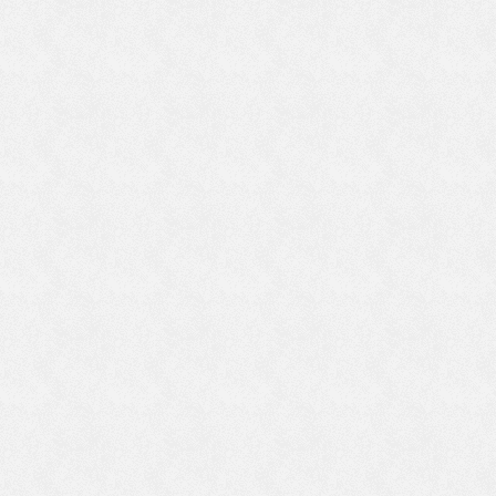
、
ま
に