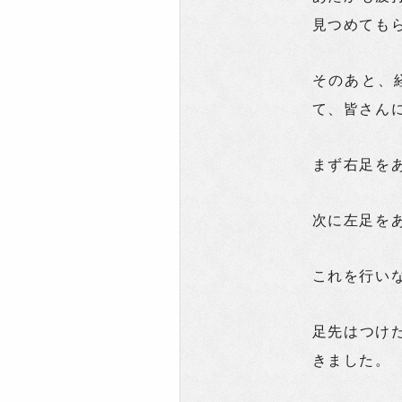
見つめても
そのあと、
て、皆さん
まず右足を
次に左足を
これを行い
足先はつけ
きました。