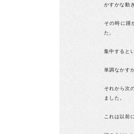
かすかな動
その時に踵
た。
集中すると
単調なかす
それから次
ました。
これは以前