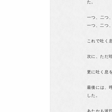
た。
一つ、二つ
一つ、二つ
これで吐く
次に、ただ
更に吐く息
最後には、
した。
あたかも波