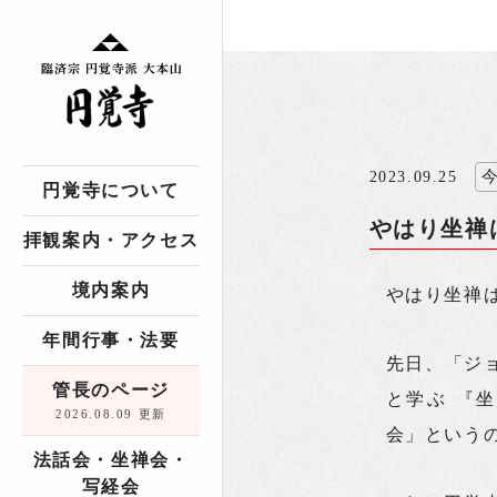
2023.09.25
円覚寺について
やはり坐禅
拝観案内・アクセス
境内案内
やはり坐禅
年間行事・法要
先日、「ジ
管長のページ
と学ぶ 『
2026.08.09 更新
会」という
法話会・坐禅会・
写経会