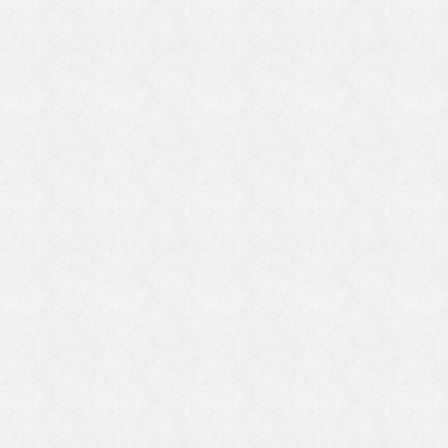
な
で
り
業