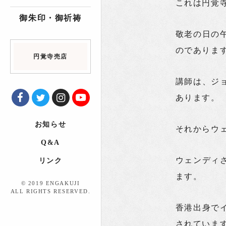
これは円覚寺
御朱印・御祈祷
敬老の日の
のでありま
円覚寺売店
講師は、ジ
あります。
お知らせ
それからウ
Q&A
ウェンディ
リンク
ます。
© 2019 ENGAKUJI
ALL RIGHTS RESERVED.
香港出身で
されていま