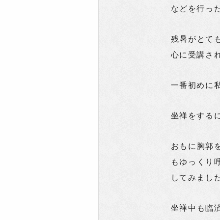
などを行っ
残暑がとて
心に受講さ
一番初めに
坐禅をする
おもに胸郭
もゆっくり
してみまし
坐禅中も臨