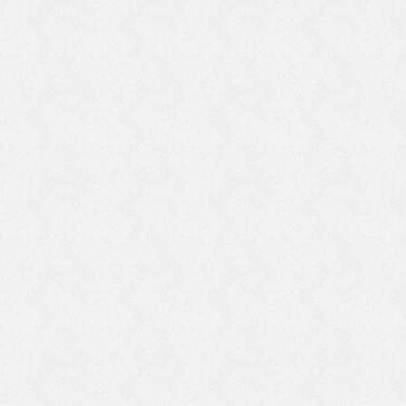
齢
で
き
禅
答