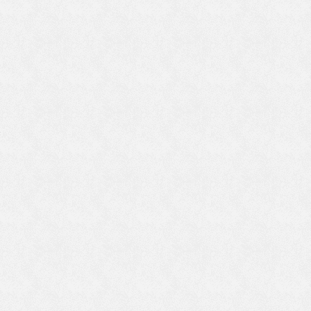
け
し
で
ま