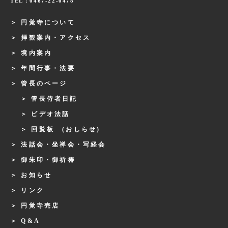
TEL：0467-22-0478
円覚寺について
拝観案内・アクセス
境内案内
年間行事・法要
管長のページ
管長侍者日記
ビデオ法話
回覧板 (おしらせ)
法話会・坐禅会・写経会
御朱印・御祈祷
お知らせ
リンク
円覚寺売店
Q&A