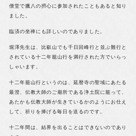
僧堂で臘八の摂心に参加されたこともあると知り
ました。
臨済の坐禅にも詳しいのでありました。
堀澤先生は、比叡山でも千日回峰行と並ぶ難行と
されている十二年籠山行を満行された方でいらっ
しゃいます。
十二年籠山行というのは、延暦寺の聖域にあたる
最澄、伝教大師のご廟所である浄土院に籠って、
あたかも伝教大師が生きているかのようにお仕え
して、祈りを捧げる毎日を送るのです。
十二年間は、結界を出ることはできないのであり