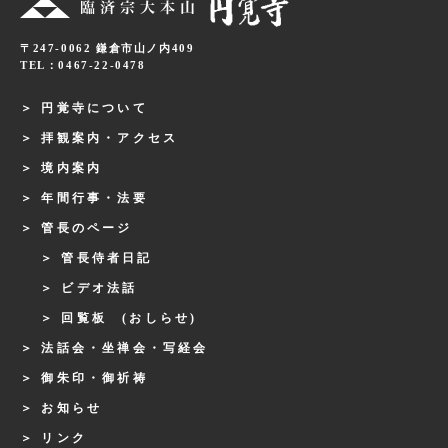
〒247-0062 鎌倉市山ノ内409
TEL：0467-22-0478
円覚寺について
拝観案内・アクセス
境内案内
年間行事・法要
管長のページ
管長侍者日記
ビデオ法話
回覧板 (おしらせ)
法話会・坐禅会・写経会
御朱印・御祈祷
お知らせ
リンク