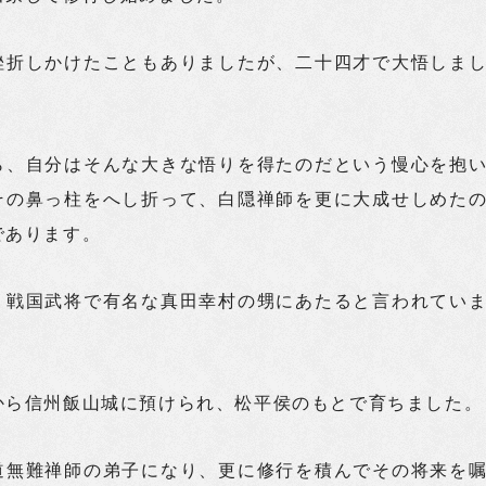
挫折しかけたこともありましたが、二十四才で大悟しま
ら、自分はそんな大きな悟りを得たのだという慢心を抱
その鼻っ柱をへし折って、白隠禅師を更に大成せしめた
であります。
、戦国武将で有名な真田幸村の甥にあたると言われてい
から信州飯山城に預けられ、松平侯のもとで育ちました。
道無難禅師の弟子になり、更に修行を積んでその将来を