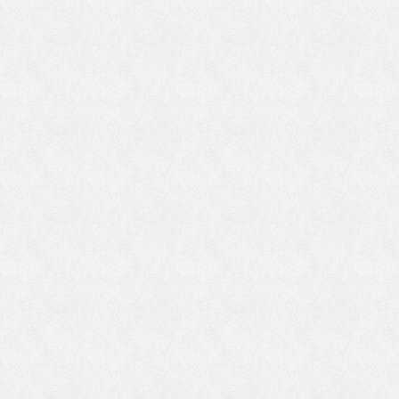
い
っ
こ
代
が