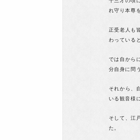
十三才の頃
れ守り本尊
正受老人も
わっている
では自から
分自身に問
それから、
いる観音様
そして、江
た。