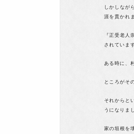
しかしなが
涯を貫かれ
『正受老人
されていま
ある時に、
ところがそ
それからと
うになりま
家の垣根を