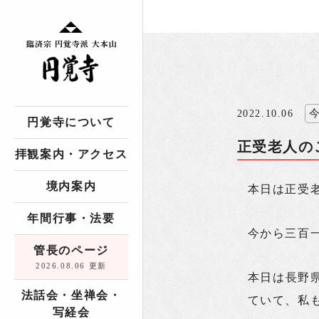
2022.10.06
円覚寺について
正受老人の
拝観案内・アクセス
境内案内
本日は正受
年間行事・法要
今から三百
管長のページ
2026.08.06 更新
本日は長野
法話会・坐禅会・
ていて、私
写経会