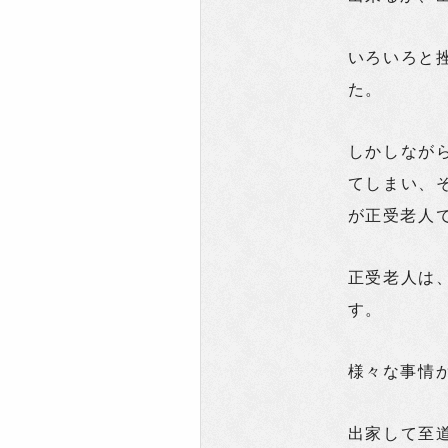
いろいろと
た。
しかしなが
てしまい、
が正受老人
正受老人は
す。
様々な事情
出家して至