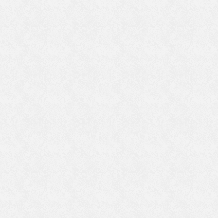
生
れ
詩
れ
訳
自