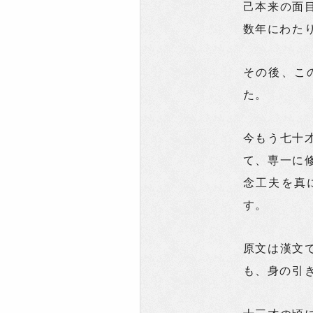
己本来の面
数年にわた
その後、こ
た。
今もう七十
て、専一に
念工夫を真
す。
原文は漢文
も、身の引