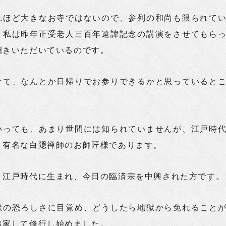
れほど大きなお寺ではないので、参列の和尚も限られて
、私は昨年正受老人三百年遠諱記念の講演をさせてもら
招きいただいているのです。
けて、なんとか日帰りでお参りできるかと思っていると
いっても、あまり世間には知られていませんが、江戸時
。有名な白隠禅師のお師匠様であります。
、江戸時代に生まれ、今日の臨済宗を中興された方です。
獄の恐ろしさに目覚め、どうしたら地獄から免れること
出家して修行し始めました。