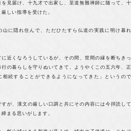
目を見届け、十九才で出家し、至道無難禅師に随って、
り厳しい指導を受けた。
の山に隠れ住んで、ただひたすら仏道の実践に明け暮
才に近くなろうしているが、その間、世間の縁を断ちき
修行の暮らしを守りぬいてきて、ようやくこの五六年、
に相続することができるようになってきた」というの
ですが、漢文の厳しい口調と共にその内容には今拝読し
き締まる思いがします。