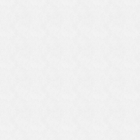
ぞ
具
自
て
し