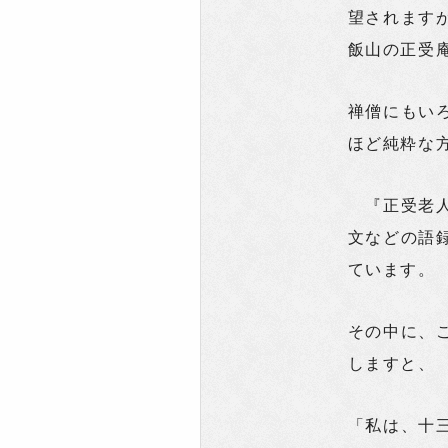
望されます
飯山の正受
禅僧にもい
ほど純粋な
『正受老人
文などの語
ています。
その中に、
しますと、
「私は、十