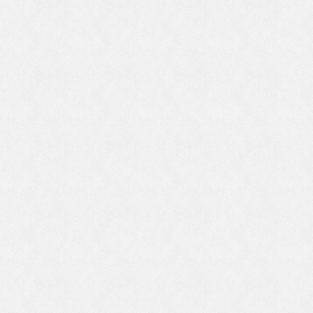
生
記
よ
も