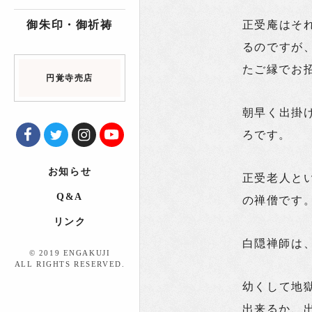
御朱印・御祈祷
正受庵はそ
るのですが
たご縁でお
円覚寺売店
朝早く出掛
ろです。
お知らせ
正受老人と
Q&A
の禅僧です
リンク
白隠禅師は
© 2019 ENGAKUJI
ALL RIGHTS RESERVED.
幼くして地
出来るか、