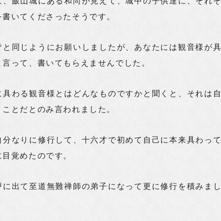
に、飯山城にある和尚が見えて、城中の子供達に、それ
を書いてくださったそうです。
皆と同じようにお願いしましたが、あなたには観音様が
と言って、書いてもらえませんでした。
に具わる観音様とはどんなものですかと聞くと、それは
うことだとのみ言われました。
自分なりに修行して、十六才で初めて自己に本来具わっ
に目覚めたのです。
戸に出て至道無難禅師の弟子になって更に修行を積みま