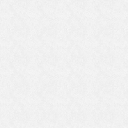
し
い
の
ま
嘱