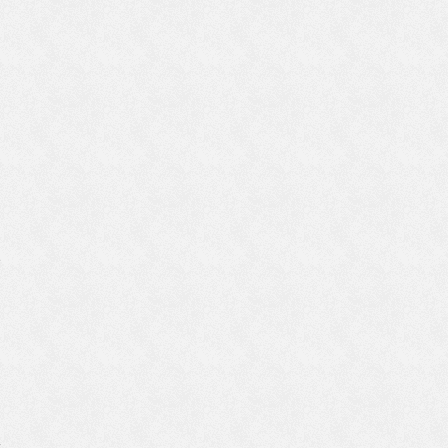
十
れ
っ
正
で
て