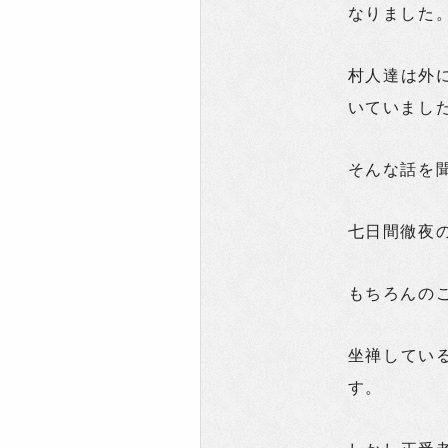
なりました
村人達は外
いていまし
そんな話を
七日間徹夜
もちろんの
坐禅してい
す。