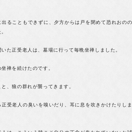
。
に出ることもできずに、夕方からは戸を閉めて恐れおの
た。
聞いた正受老人は、墓場に行って毎晩坐禅しました。
の坐禅を続けたのです。
こと、狼の群れが襲ってきます。
る正受老人の臭いを嗅いだり、耳に息を吹きかけたりし