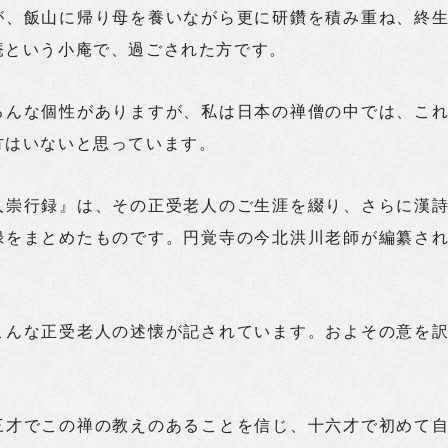
が、飯山に帰り母を養いながら更に研鑽を積み重ね、終
庵という小庵で、過ごされた方です。
ろんな個性がありますが、私は日本の禅僧の中では、こ
方はいないと思っています。
崇行録』は、その正受老人のご生涯を綴り、さらに漢
録をまとめたものです。円覚寺の今北洪川老師が編纂さ
こんな正受老人の述懐が記されています。およその意を
三才でこの禅の教えのあることを信じ、十六才で初めて