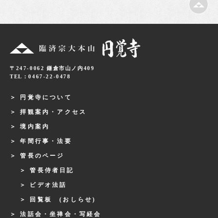
〒247-0062 鎌倉市山ノ内409
TEL：0467-22-0478
円覚寺について
拝観案内・アクセス
境内案内
年間行事・法要
管長のページ
管長侍者日記
ビデオ法話
回覧板 (おしらせ)
法話会・坐禅会・写経会