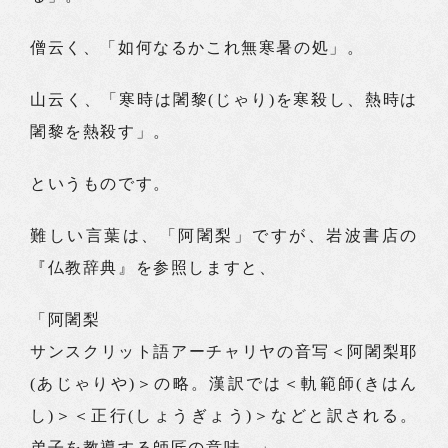
僧云く、「如何なるかこれ無寒暑の処」。
山云く、「寒時は闍黎(じゃり)を寒殺し、熱時は
闍黎を熱殺す」。
というものです。
難しい言葉は、「阿闍梨」ですが、岩波書店の
『仏教辞典』を参照しますと、
「阿闍梨
サンスクリット語アーチャリヤの音写＜阿闍梨耶
(あじゃりや)＞の略。漢訳では＜軌範師(きはん
し)＞＜正行(しょうぎょう)＞などと訳される。
弟子を教導する師匠の意味。」