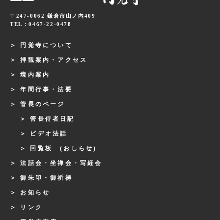
〒247-0062 鎌倉市山ノ内409
TEL：0467-22-0478
円覚寺について
拝観案内・アクセス
境内案内
年間行事・法要
管長のページ
管長侍者日記
ビデオ法話
回覧板 (おしらせ)
法話会・坐禅会・写経会
御朱印・御祈祷
お知らせ
リンク