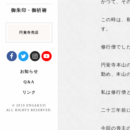
かつて、そ
御朱印・御祈祷
この時は、
す。
円覚寺売店
修行僧でし
円覚寺本山
お知らせ
勤め、本山
Q&A
私は修行僧
リンク
© 2019 ENGAKUJI
二十三年前
ALL RIGHTS RESERVED.
今回の喪主