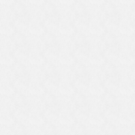
法
師
ゃ
稀