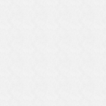
館
い
行
く