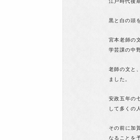
江戸時代後
黒と白の頭
宮本老師の
学芸課の中
老師の文と
ました。
安政五年の
して多くの
その前に加
なることを