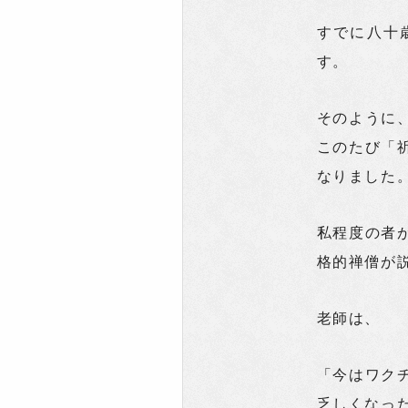
すでに八十
す。
そのように
このたび「
なりました
私程度の者
格的禅僧が
老師は、
「今はワク
乏しくなっ