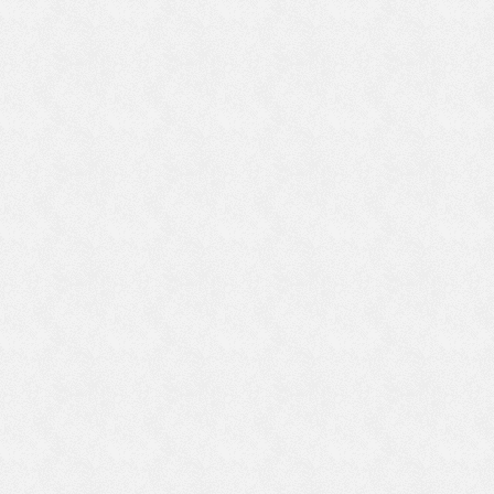
変
八
の