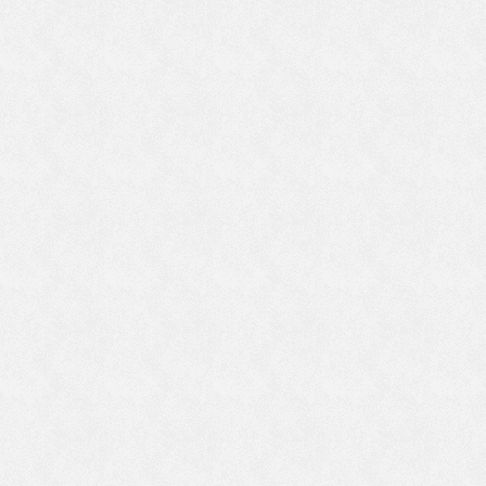
ま
、
く
本
は