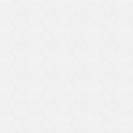
ま
を
り