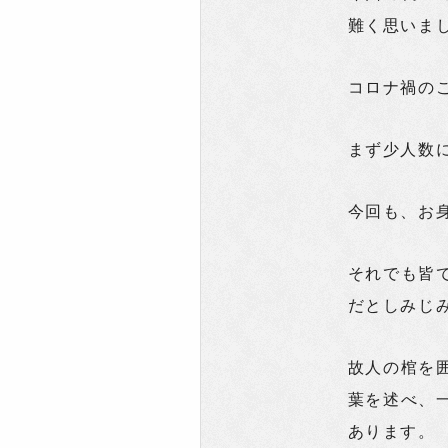
難く思いま
コロナ禍の
まず少人数
今回も、お
それでも皆
だとしみじ
故人の棺を
葉を述べ、
あります。