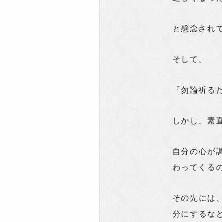
と懸念され
そして、
「勿論祈る
しかし、素
自分の心が
わってくる
その先には
分にするな