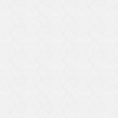
と
言
で