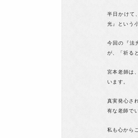
半日かけて
光』という
今回の『法
が、「祈る
宮本老師は
います。
真実発心さ
有な老師で
私も心から