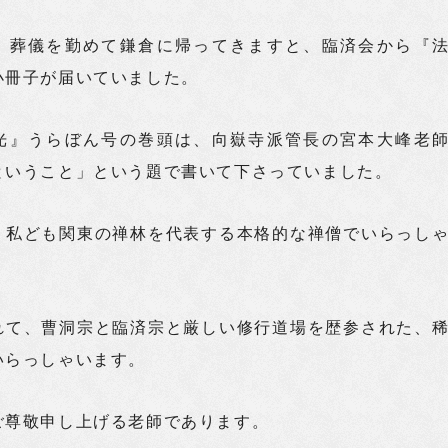
、葬儀を勤めて鎌倉に帰ってきますと、臨済会から『
小冊子が届いていました。
光』うらぼん号の巻頭は、向嶽寺派管長の宮本大峰老
ということ」という題で書いて下さっていました。
、私ども関東の禅林を代表する本格的な禅僧でいらっし
れて、曹洞宗と臨済宗と厳しい修行道場を歴参された、
いらっしゃいます。
ご尊敬申し上げる老師であります。