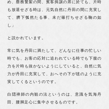
め、塵務繁絮の間、賓客揖譲の席に於ても、片時
も放退せざる時は、元気自然に丹田の間に充実し
て、臍下瓠然たる事、未だ篠打ちせざる鞠の如
し」
と説かれています。
常に気を丹田に満たして、どんなに仕事の忙しい
時でも、お客の応対に追われている時でも下腹の
力を片時も抜かないようにしていると、自然に気
力が丹田に充実して、おへその下が毬のように充
実してくるというのです。
白隠禅師の内観の法というのは、意識を気海丹
田、腰脚足心に集中させるものです。