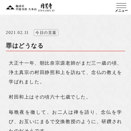
メニュー
2021.02.11
今日の言葉
罪はどうなる
大正十一年、朝比奈宗源老師がまだ三一歳の頃、
浄土真宗の村田静照和上を訪ねて、念仏の教えを
学ばれました。
村田和上はその頃六十七歳でした。
毎晩夜を徹して、お二人は禅を語り、念仏を学
び、お互いにまるで交換教授のように、研鑽され
たのだそうです。