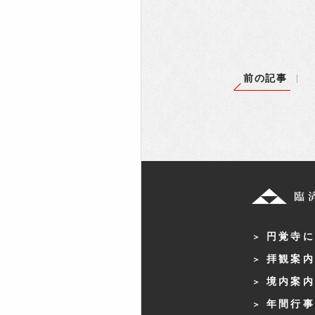
前の記事
円覚寺に
拝観案内
境内案内
年間行事