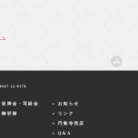
事
467-22-0478
・坐禅会・写経会
お知らせ
・御祈祷
リンク
円覚寺売店
Q&A