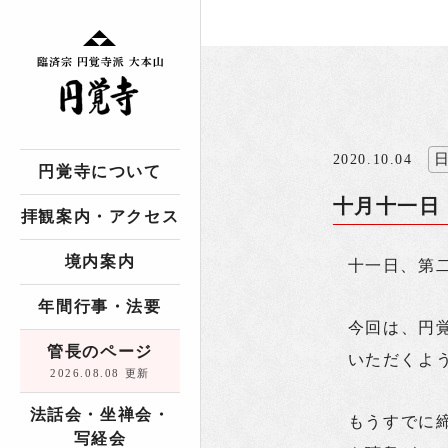
2020.10.04
円覚寺について
十月十一日
拝観案内・アクセス
境内案内
十一日、第
年間行事・法要
今回は、円
管長のページ
いただくよ
2026.08.08 更新
法話会・坐禅会・
もうすでに
写経会