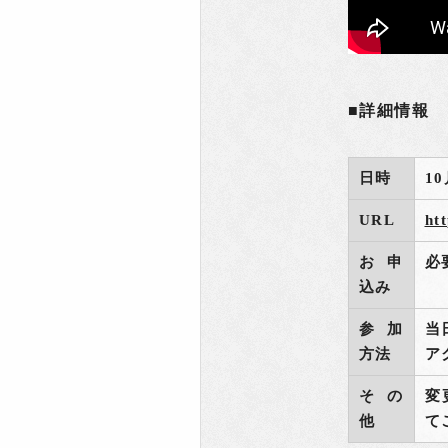
■詳細情報
日時
1
URL
ht
お申
必
込み
参加
当
方法
ア
その
変
他
て