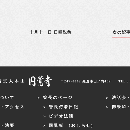
十月十一日 日曜説教
次の記
〒247-0062 鎌倉市山ノ内409
TEL：0
ついて
管長のページ
法話会
・アクセス
管長侍者日記
御朱印
ビデオ法話
・法要
回覧板 (おしらせ)