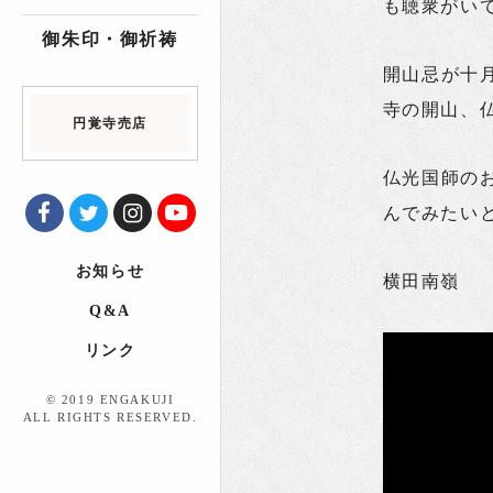
も聴衆がい
御朱印・御祈祷
開山忌が十
寺の開山、
円覚寺売店
仏光国師の
んでみたい
お知らせ
横田南嶺
Q&A
リンク
© 2019 ENGAKUJI
ALL RIGHTS RESERVED.