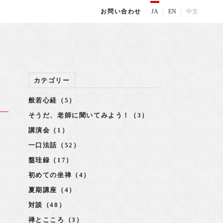
JA
EN
中文
お問い合わせ
カテゴリー
般若心経（5）
そうだ、老師に聞いてみよう！（3）
講演会（1）
一口法話（52）
盤珪録（17）
り
初めての坐禅（4）
夏期講座（4）
対談（48）
で
禅とこころ（3）