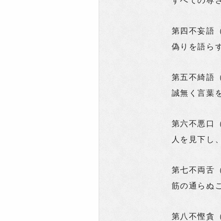
すべての尊
第四不妄語
偽りを語らず
第五不綺語
誠無く言葉を
第六不悪口
人を見下し、
第七不両舌
筋の通らぬ
第八不慳貪