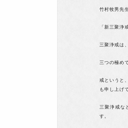
竹村牧男先
「新三聚浄
三聚浄戒は
三つの極め
戒というと
も申し上げ
三聚浄戒な
す。