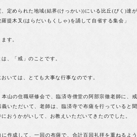
、定められた地域(結界(けっかい))にいる比丘(びく)達
波羅提木叉(はらだいもくしゃ)を誦して自省する集会」
ります。
とは、「戒」のことです。
においては、とても大事な行事なのです。
、本山の住職研修会で、臨済寺僧堂の阿部宗徹老師に、
講義いただいて、老師は、臨済寺で布薩を行っていると
寺におうかがいして、お教えいただいてきたのでした。
自に作成して、一回の布薩で、合計百回礼拝を重ねるよ