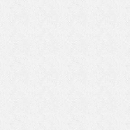
戒
三
く