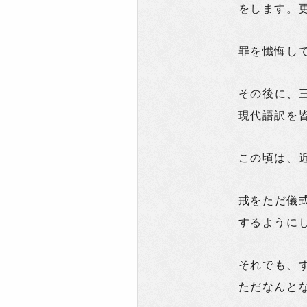
をします。
罪を懺悔し
その後に、
現代語訳を
この頃は、
戒をただ儀
するように
それでも、
ただなんと