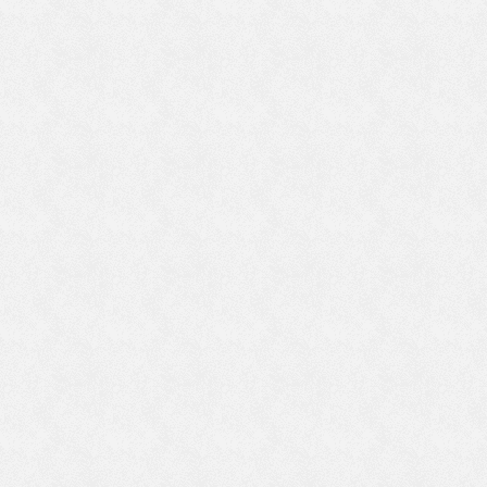
と
省
、