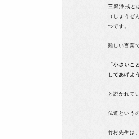
三聚浄戒と
（しょうぜ
つです。
難しい言葉
「
小さいこ
してあげよ
と説かれて
仏道という
竹村先生は