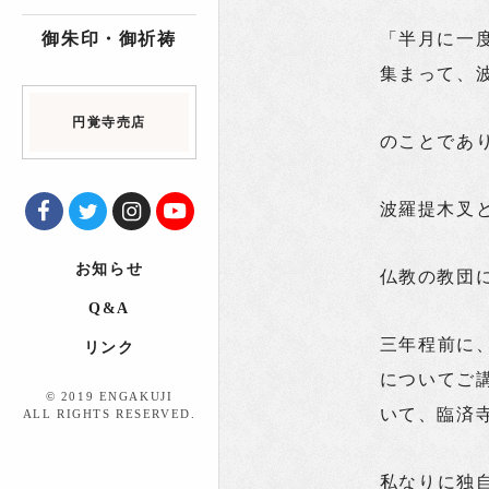
御朱印・御祈祷
「半月に一度
集まって、
円覚寺売店
のことであ
波羅提木叉
お知らせ
仏教の教団
Q&A
三年程前に
リンク
についてご
© 2019 ENGAKUJI
いて、臨済
ALL RIGHTS RESERVED.
私なりに独