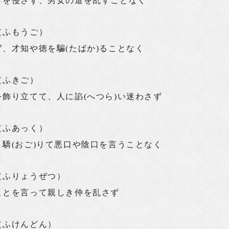
さを侵さず、男女の道を乱すことなく
（ふもうご）
、才知や徳を騙(たばか)ることなく
（ふきご）
飾り立てて、人に諂(へつら)い迷わさず
（ふあっく）
驕(おご)りて悪口や陰口を言うことなく
（ふりょうぜつ）
ことを言って親しき仲を乱さず
（ふけんどん）