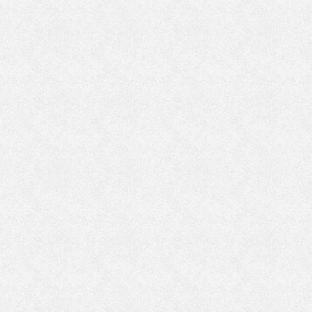
が
戒
聞
う