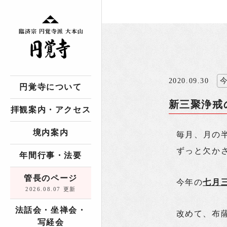
2020.09.30
円覚寺について
新三聚浄戒
拝観案内・アクセス
境内案内
毎月、月の
ずっと欠か
年間行事・法要
管長のページ
今年の
七月
2026.08.07 更新
法話会・坐禅会・
改めて、布
写経会