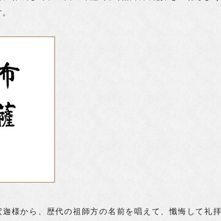
す。
釈迦様から、歴代の祖師方の名前を唱えて、懺悔して礼