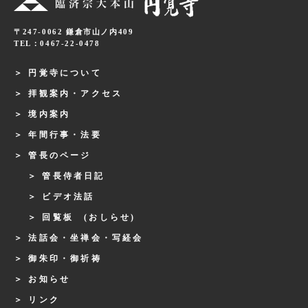
〒247-0062 鎌倉市山ノ内409
TEL：0467-22-0478
円覚寺について
拝観案内・アクセス
境内案内
年間行事・法要
管長のページ
管長侍者日記
ビデオ法話
回覧板 (おしらせ)
法話会・坐禅会・写経会
御朱印・御祈祷
お知らせ
リンク