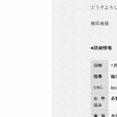
どうぞよろ
横田南嶺
■詳細情報
日時
7
指導
臨
URL
ht
お申
必
込み
参加
当