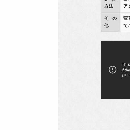
方法
ア
その
変
他
て