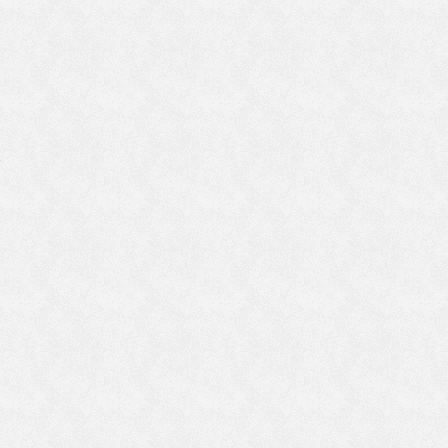
、
で
坐
た
た