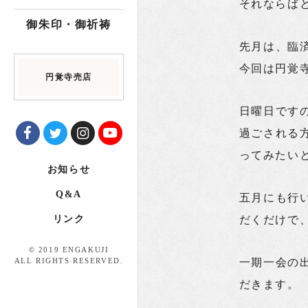
それならば
御朱印・御祈祷
先月は、臨
今回は円覚
円覚寺売店
日曜日です
過ごされる
ってみたい
お知らせ
Q&A
五月にも行
リンク
だくだけで
© 2019 ENGAKUJI
ALL RIGHTS RESERVED.
一期一会の
だきます。