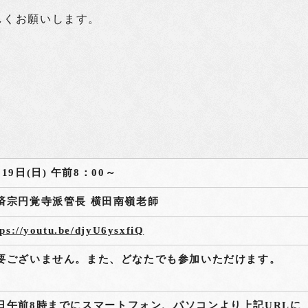
しくお願いします。
月19日(日) 午前8：00～
済宗円覚寺派管長 横田南嶺老師
tps://youtu.be/djyU6ysxfiQ
要ございません。また、どなたでも参加いただけます。
日午前8時までにスマートフォン、パソコンより上記URLに