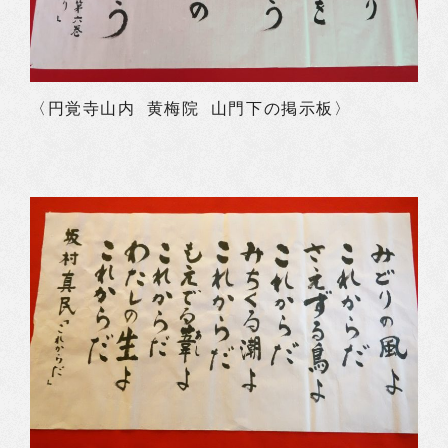
〈円覚寺山内 黄梅院 山門下の掲示板〉