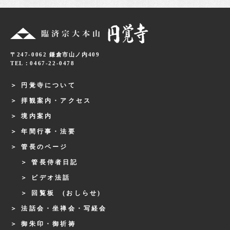
〒247-0062 鎌倉市山ノ内409
TEL：0467-22-0478
円覚寺について
拝観案内・アクセス
境内案内
年間行事・法要
管長のページ
管長侍者日記
ビデオ法話
回覧板 (おしらせ)
法話会・坐禅会・写経会
御朱印・御祈祷