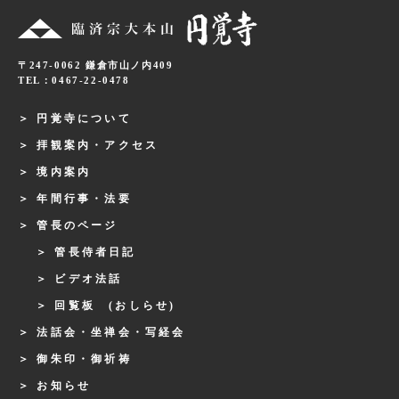
〒247-0062 鎌倉市山ノ内409
TEL：0467-22-0478
円覚寺について
拝観案内・アクセス
境内案内
年間行事・法要
管長のページ
管長侍者日記
ビデオ法話
回覧板 (おしらせ)
法話会・坐禅会・写経会
御朱印・御祈祷
お知らせ