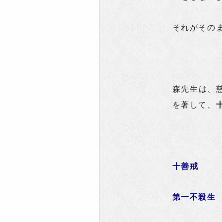
それがその
森先生は、
を著して、
十善戒
第一不殺生