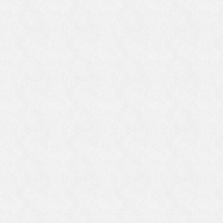
力
に
つ
と