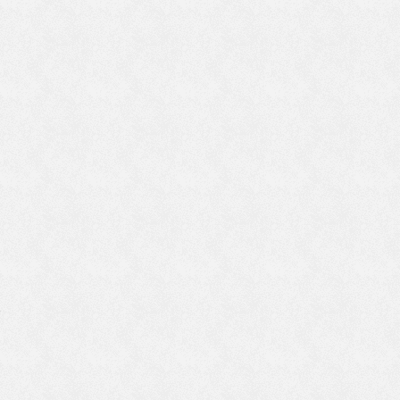
な
と
で