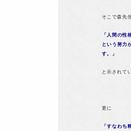
そこで森先
「人間の性
という努力
す。」
と示されて
更に
「すなわち