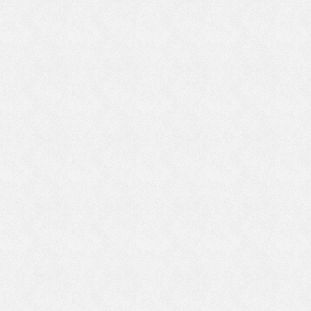
く
で
物