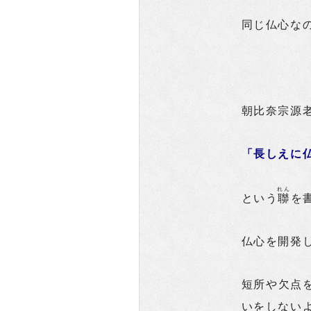
同じ仏心な
朝比奈宗源
「長しえに
れん
という
聯
を
仏心を開発
短所や欠点
いをしない