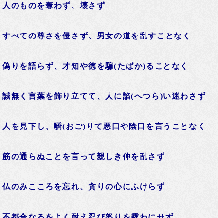
 人のものを奪わず、壊さず
 すべての尊さを侵さず、男女の道を乱すことなく
 偽りを語らず、才知や徳を騙(たばか)ることなく
 誠無く言葉を飾り立てて、人に諂(へつら)い迷わさず
 人を見下し、驕(おご)りて悪口や陰口を言うことなく
 筋の通らぬことを言って親しき仲を乱さず
 仏のみこころを忘れ、貪りの心にふけらず
 不都合なるをよく耐え忍び怒りを露わにせず