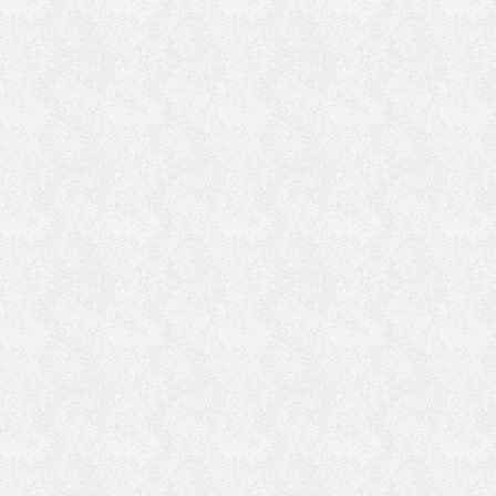
の
迷
で