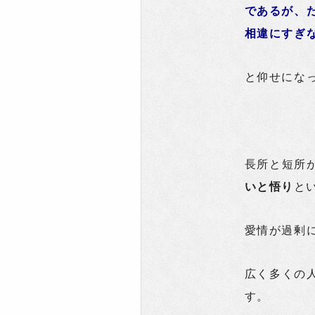
であるが、
相違にすぎ
と仰せにな
長所と短所
いと悟り
と
愛情が過剰
広く多くの
す。