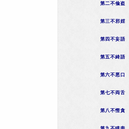
第二不偸盗
第三不邪婬
第四不妄語
第五不綺語
第六不悪口
第七不両舌
第八不慳貪
第九不瞋恚