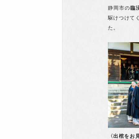
静岡市の
臨
駆けつけて
た。
〈出棺をお