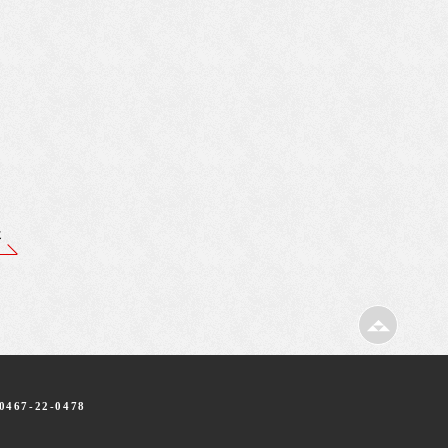
れ
事
467-22-0478