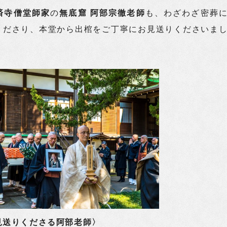
済寺僧堂師家
の
無底窟 阿部宗徹老師
も、わざわざ密葬
くださり、本堂から出棺をご丁寧にお見送りくださいま
見送りくださる阿部老師〉