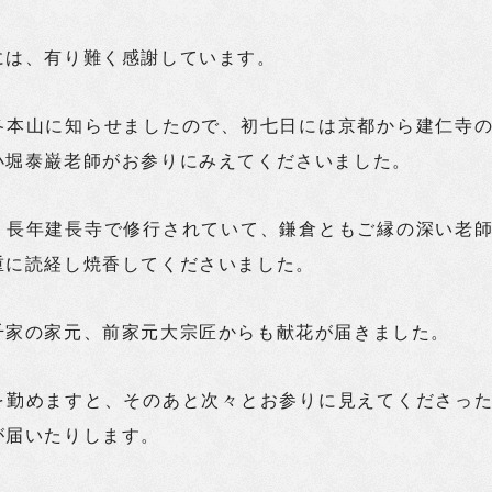
には、有り難く感謝しています。
各本山に知らせましたので、初七日には京都から建仁寺
小堀泰巌老師がお参りにみえてくださいました。
、長年建長寺で修行されていて、鎌倉ともご縁の深い老
重に読経し焼香してくださいました。
千家の家元、前家元大宗匠からも献花が届きました。
を勤めますと、そのあと次々とお参りに見えてくださっ
が届いたりします。