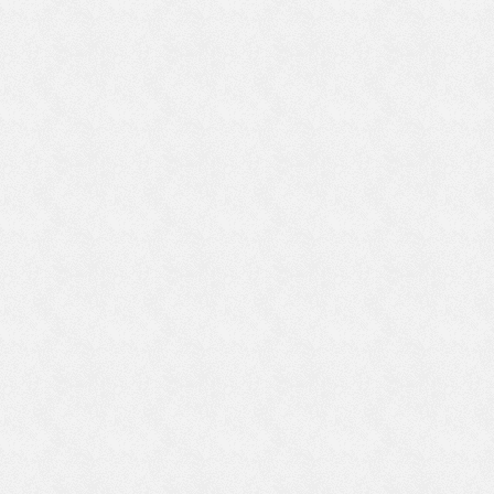
ら
か
方