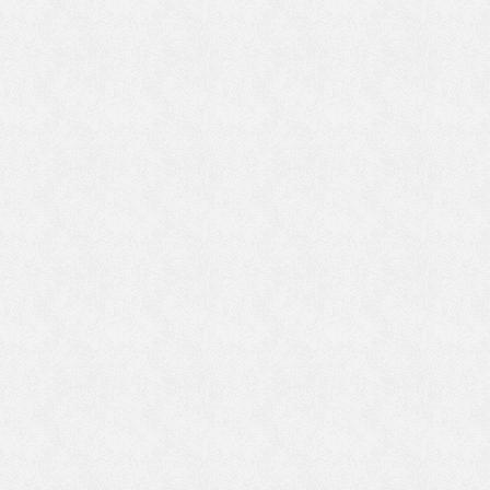
の
師
た