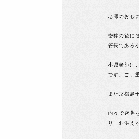
老師のお心
密葬の後に
管長である
小堀老師は
です。ご丁
また京都裏
内々で密葬
り、お供え