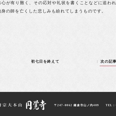
お心が有り難く、その応対や礼状を書くことなどに追わ
肉身の師を亡くした悲しみも紛れてしまうものです。
初七日を終えて
次の記
〒247-0062 鎌倉市山ノ内409
TEL：0