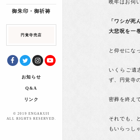
晩年はお伺
御朱印・御祈祷
「ワシが死
大悲呪を一
円覚寺売店
と仰せにな
いくらご遺
お知らせ
ず、円覚寺
Q&A
密葬を終え
リンク
© 2019 ENGAKUJI
それでも、
ALL RIGHTS RESERVED.
もいらっし