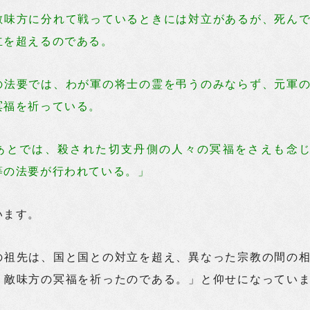
敵味方に分れて戦っているときには対立があるが、死ん
立を超えるのである。
の法要では、わが軍の将士の霊を弔うのみならず、元軍
冥福を祈っている。
あとでは、殺された切支丹側の人々の冥福をさえも念
等の法要が行われている。」
います。
の祖先は、国と国との対立を超え、異なった宗教の間の
、敵味方の冥福を祈ったのである。」と仰せになってい