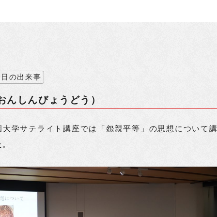
今日の出来事
おんしんびょうどう）
園大学サテライト講座では「怨親平等」の思想について
た。