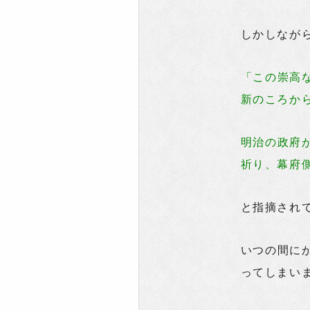
しかしなが
「この崇高
新のころか
明治の政府
祈り、幕府
と指摘され
いつの間に
ってしまい