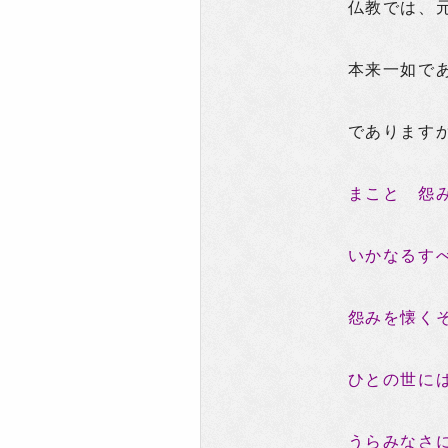
仏教では、
本来一如で
であります
まこと 怨
いかなるす
怨みを懐く
ひとの世に
うらみなさ