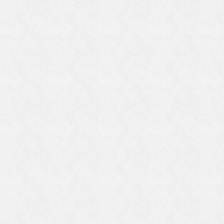
い
ま
や