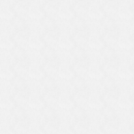
で
の
じ
相
ま