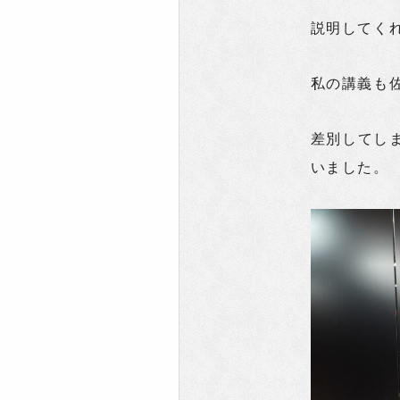
説明してく
私の講義も
差別してし
いました。