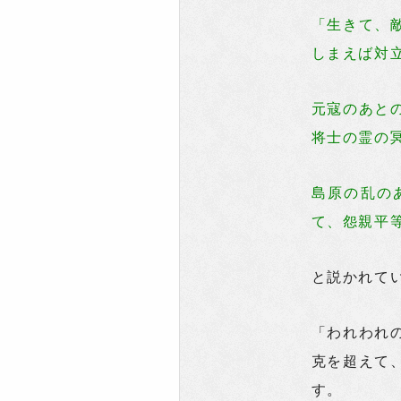
「生きて、
しまえば対
元寇のあと
将士の霊の
島原の乱の
て、怨親平
と説かれて
「われわれ
克を超えて
す。