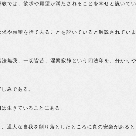
宗教では、欲求や願望が満たされることを幸せと説いて
欲求や願望を捨て去ることを説いていると解説されてい
諸法無我、一切皆苦、涅槃寂静という四法印を、分かり
苦しみである。
因は生きていることにある。
し、過大な自我を削り落としたところに真の安楽があると