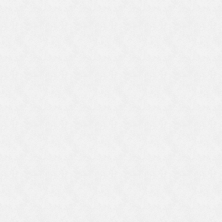
維
を
な