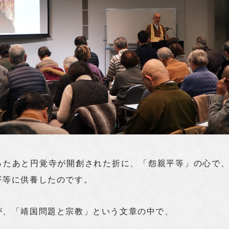
ったあと円覚寺が開創された折に、「怨親平等」の心で
平等に供養したのです。
が、「靖国問題と宗教」という文章の中で、