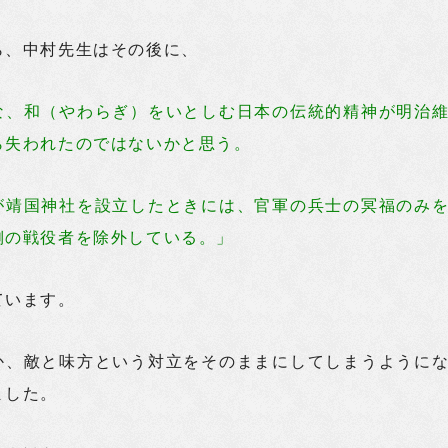
ら、中村先生はその後に、
な、和（やわらぎ）をいとしむ日本の伝統的精神が明治
ら失われたのではないかと思う。
が靖国神社を設立したときには、官軍の兵士の冥福のみ
側の戦役者を除外している。」
ています。
か、敵と味方という対立をそのままにしてしまうように
ました。