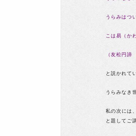
うらみはつ
こは易（か
（友松円諦
と説かれて
うらみなき
私の次には
と題してご