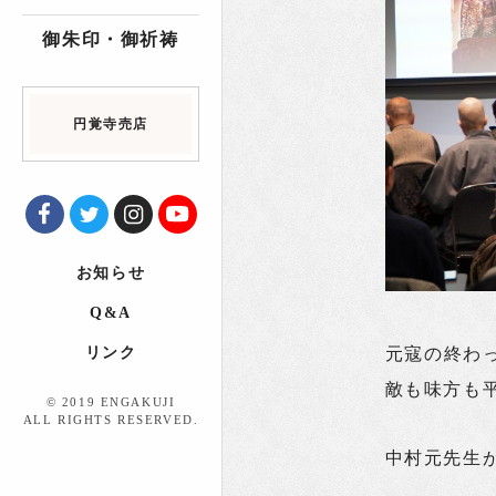
御朱印・御祈祷
円覚寺売店
お知らせ
Q&A
元寇の終わ
リンク
敵も味方も
© 2019 ENGAKUJI
ALL RIGHTS RESERVED.
中村元先生