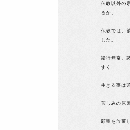
仏教以外の
るが、
仏教では、
した。
諸行無常、
すく
生きる事は
苦しみの原
願望を放棄