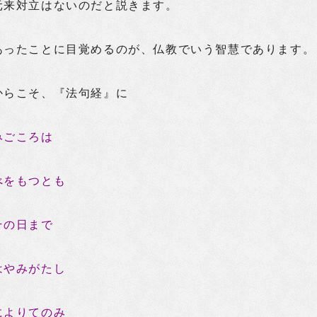
元来対立はないのだと説きます。
あったことに目覚めるのが、仏教でいう智慧であります。
からこそ、『法句経』に
みごころは
べをもつとも
その日まで
はやみがたし
によりてのみ