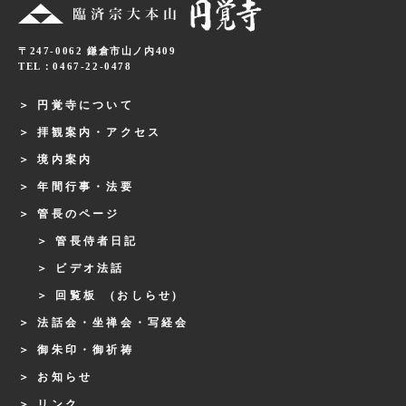
〒247-0062 鎌倉市山ノ内409
TEL：0467-22-0478
円覚寺について
拝観案内・アクセス
境内案内
年間行事・法要
管長のページ
管長侍者日記
ビデオ法話
回覧板 (おしらせ)
法話会・坐禅会・写経会
御朱印・御祈祷
お知らせ
リンク