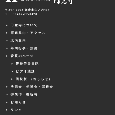
〒247-0062 鎌倉市山ノ内409
TEL：0467-22-0478
円覚寺について
拝観案内・アクセス
境内案内
年間行事・法要
管長のページ
管長侍者日記
ビデオ法話
回覧板 (おしらせ)
法話会・坐禅会・写経会
御朱印・御祈祷
お知らせ
リンク