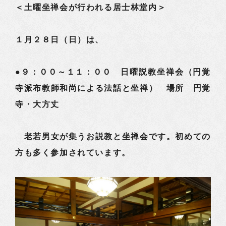
＜土曜坐禅会が行われる居士林堂内＞
１月２８日（日）は、
●９：００～１１：００ 日曜説教坐禅会（円覚
寺派布教師和尚による法話と坐禅） 場所 円覚
寺・大方丈
老若男女が集うお説教と坐禅会です。初めての
方も多く参加されています。