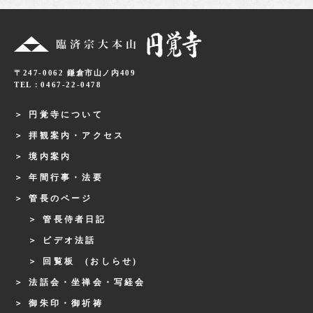
〒247-0062 鎌倉市山ノ内409
TEL：0467-22-0478
円覚寺について
拝観案内・アクセス
境内案内
年間行事・法要
管長のページ
管長侍者日記
ビデオ法話
回覧板 (おしらせ)
法話会・坐禅会・写経会
御朱印・御祈祷