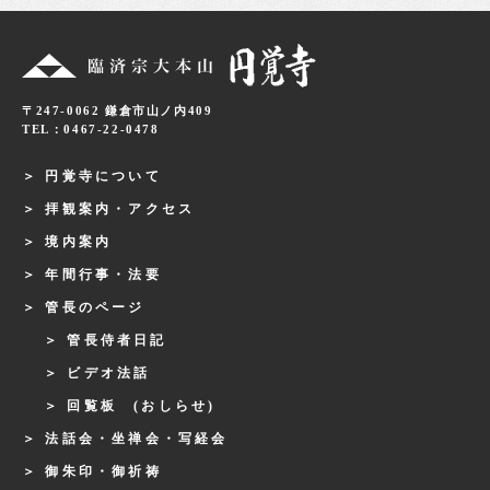
〒247-0062 鎌倉市山ノ内409
TEL：0467-22-0478
円覚寺について
拝観案内・アクセス
境内案内
年間行事・法要
管長のページ
管長侍者日記
ビデオ法話
回覧板 (おしらせ)
法話会・坐禅会・写経会
御朱印・御祈祷