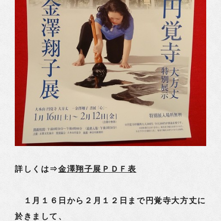
詳しくは⇒
金澤翔子展ＰＤＦ表
１月１６日から２月１２日まで円覚寺大方丈に
於きまして、