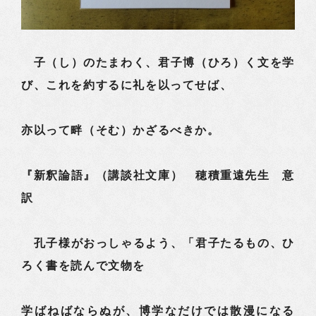
子（し）のたまわく、君子博（ひろ）く文を学
び、これを約するに礼を以ってせば、
亦以って畔（そむ）かざるべきか。
『新釈論語』（講談社文庫） 穂積重遠先生 意
訳
孔子様がおっしゃるよう、「君子たるもの、ひ
ろく書を読んで文物を
学ばねばならぬが、博学なだけでは散漫になる