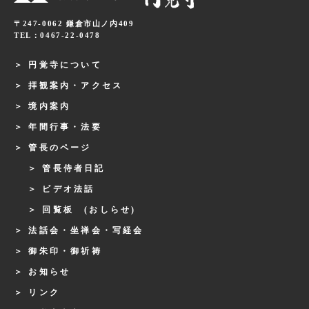
〒247-0062 鎌倉市山ノ内409
TEL：0467-22-0478
円覚寺について
拝観案内・アクセス
境内案内
年間行事・法要
管長のページ
管長侍者日記
ビデオ法話
回覧板 (おしらせ)
法話会・坐禅会・写経会
御朱印・御祈祷
お知らせ
リンク