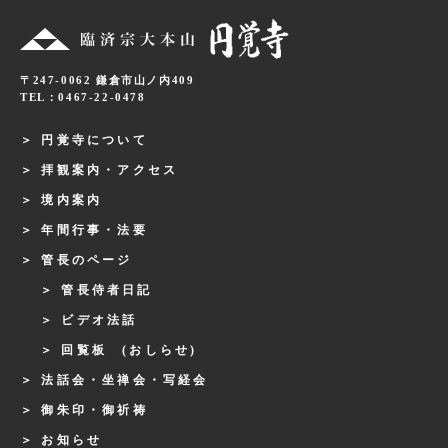
〒247-0062 鎌倉市山ノ内409
TEL：0467-22-0478
円覚寺について
拝観案内・アクセス
境内案内
年間行事・法要
管長のページ
管長侍者日記
ビデオ法話
回覧板 (おしらせ)
法話会・坐禅会・写経会
御朱印・御祈祷
お知らせ