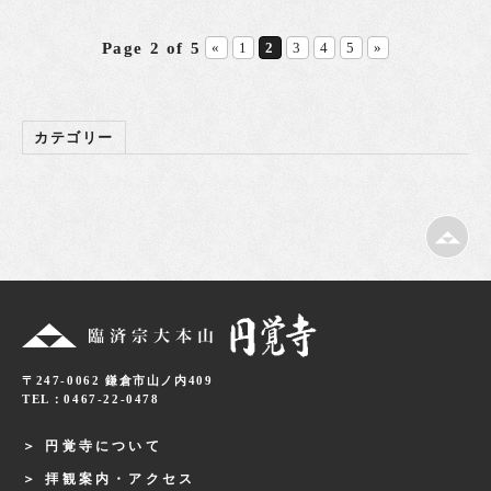
Page 2 of 5
«
1
2
3
4
5
»
カテゴリー
〒247-0062 鎌倉市山ノ内409
TEL：0467-22-0478
円覚寺について
拝観案内・アクセス