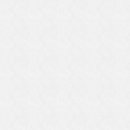
は
に
て
の
に