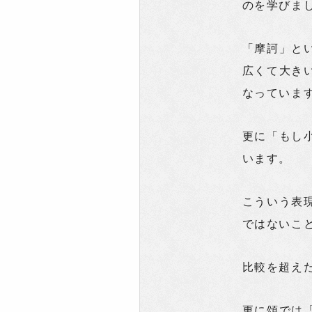
のを学びま
「摩訶」と
広くて大き
なっていま
更に「もし
います。
こういう表
ではないこ
比較を超え
更に頌では