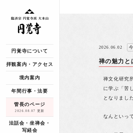
2026.06.02
円覚寺について
禅の魅力と
拝観案内・アクセス
境内案内
禅文化研究
に学ぶ「苦
年間行事・法要
となりまし
管長のページ
2026.08.07 更新
なんといっ
法話会・坐禅会・
写経会