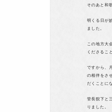
そのあと和
明くる日が
ました。
この地方大
くださるこ
ですから、
の相伴をさ
だくことに
管長猊下と
りました。