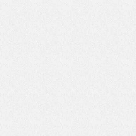
帰
り
が
し