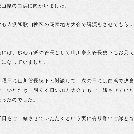
歌山県の白浜に向かいました。
妙心寺派和歌山教区の花園地方大会で講演をさせてもら
会には、妙心寺派の管長として山川宗玄管長猊下もお見
とになっていました。
月曜日に山川管長猊下と対談して、次の日には白浜で夕
せていただき、明くる日の地方大会でもご一緒させてい
なったのでした。
三日もご一緒させていただくという実に有り難いご縁と