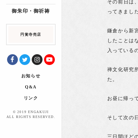
その前日は
御朱印・御祈祷
ってきまし
鎌倉から新
円覚寺売店
したことは
入っている
禅文化研究
お知らせ
た。
Q&A
リンク
お昼に帰っ
© 2019 ENGAKUJI
ALL RIGHTS RESERVED.
そして次の
三日間ほど