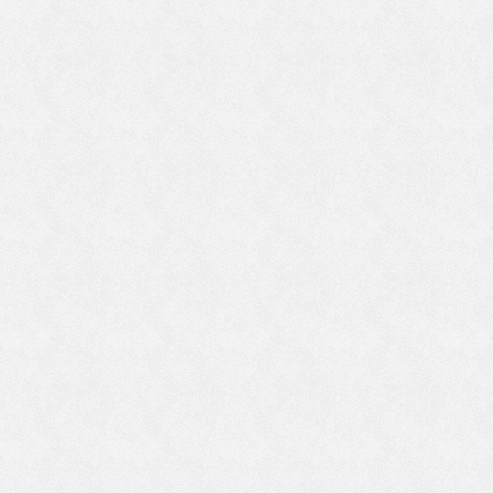
ら
て
滋
い