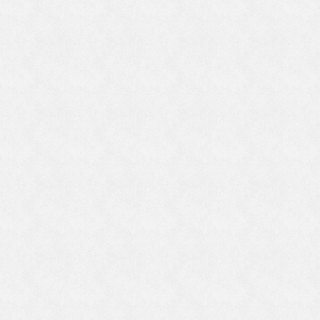
し
思
で
ま