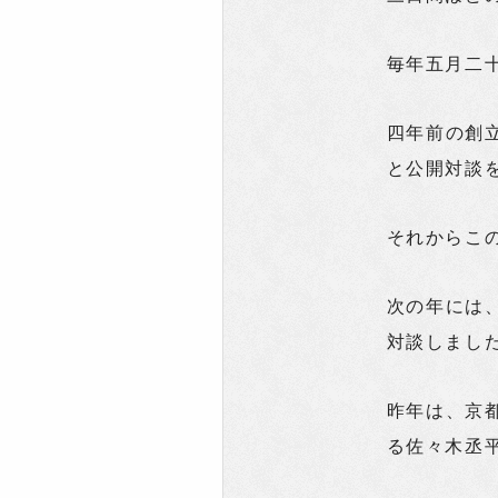
毎年五月二
四年前の創
と公開対談
それからこ
次の年には
対談しまし
昨年は、京
る佐々木丞