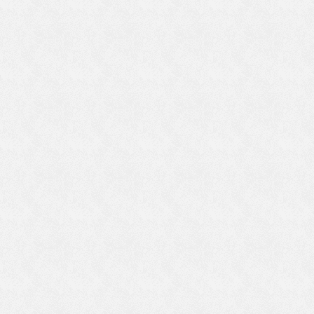
談
で
、
い
」
る