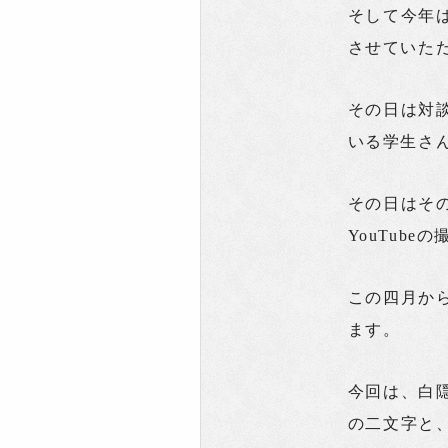
そして今年
させていた
その日は対
いる学生さ
その日はそ
YouTub
この四月か
ます。
今回は、白
の二文字と