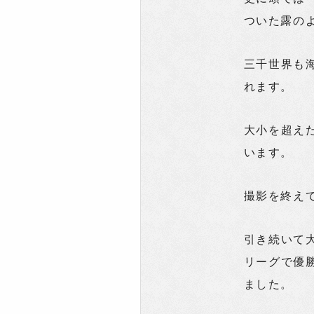
ついた露の
三千世界も
れます。
大小を超え
います。
撮影を終え
引き続いて
リーグで優
ました。