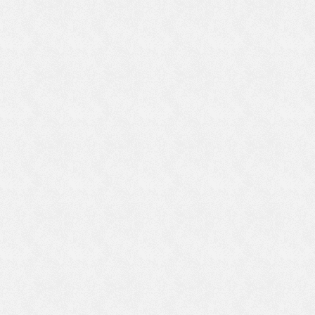
い
え
食
た
な