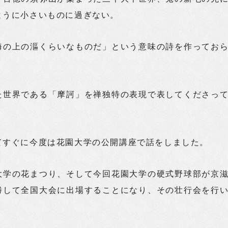
ように小さいものに過ぎない。
海の上の漚くらいなものだ」という意味の詩を作ってお
た世界である「摩訶」を禅独特の表現で表してくださっ
てすぐに今度は花園大学の公開講座で話をしました。
大学の花まつり、そして今回花園大学の硬式野球部が京
勝して全国大会に出場することになり、その壮行会を行