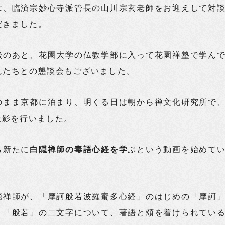
は、臨済宗妙心寺派管長の山川宗玄老師をお迎えして対
だきました。
談のあと、花園大学の仏教学部に入って花園禅塾で学ん
んたちとの懇談会もございました。
のまま京都に泊まり、明くる日は朝から禅文化研究所で
eの撮影を行いました。
ら新たに
白隠禅師の毒語心経を学
ぶという動画を始めて
隠禅師が、「摩訶般若波羅蜜多心経」のはじめの「摩訶
、「般若」の二文字について、著語と頌を着けられてい