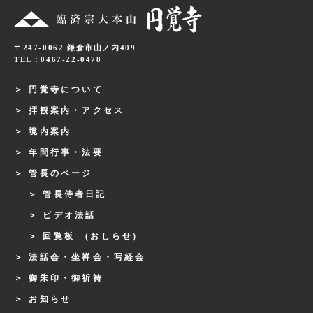
〒247-0062 鎌倉市山ノ内409
TEL：0467-22-0478
円覚寺について
拝観案内・アクセス
境内案内
年間行事・法要
管長のページ
管長侍者日記
ビデオ法話
回覧板 (おしらせ)
法話会・坐禅会・写経会
御朱印・御祈祷
お知らせ