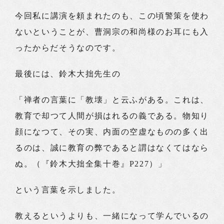
今回私に講演を頼まれたのも、この頃警策を使わ
ないということが、曹洞宗の和尚様のお耳にも入
ったからだそうなのです。
最後には、鈴木大拙先生の
「禅者の言葉に「教壊」と云ふがある。これは、
教育で却つて人間が損はれるの義である。物知り
顔になつて、その実、内面の空虚なものの多く出
るのは、誠に教育の弊であると謂はなくてはなら
ぬ。（『鈴木大拙全集十巻』P227）」
という言葉を示しました。
教えるというよりも、一緒になって学んでいるの