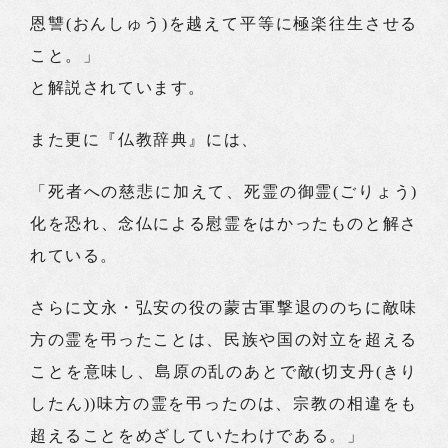
恩讐(おんしゅう)を越えて平等に極楽往生させる
こと。」
と解説されています。
また更に『仏教辞典』には、
「死者への慈悲に加えて、死霊の御霊(ごりょう)
化を恐れ、念仏による慰霊をはかったものと解さ
れている。
さらに文永・弘安の役の蒙古軍撃退ののちに敵味
方の霊を弔ったことは、民族や国の対立を超える
ことを意味し、島原の乱のあとで敵(切支丹(きり
したん))味方の霊を弔ったのは、宗教の相違をも
超えることをめざしていたわけである。」