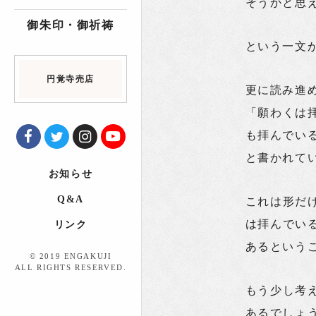
そうかと思
御朱印・御祈祷
という一文
円覚寺売店
更に読み進
「願わくは
も拝んでい
と書かれて
お知らせ
Q&A
これは形だ
は拝んでい
リンク
あるという
© 2019 ENGAKUJI
ALL RIGHTS RESERVED.
もう少し考
あるでしょ