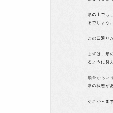
形の上でも
るでしょう
この四通り
まずは、形
るように努
順番からい
常の状態が
そこからま