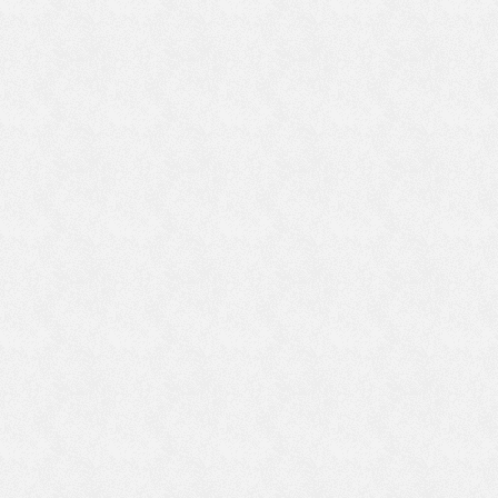
る
こ
に
住
う