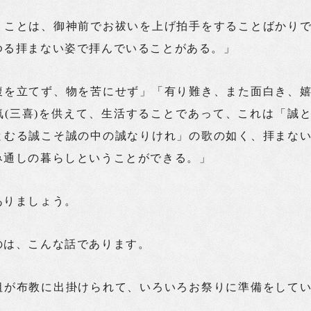
うことは、御神前でお祓いを上げ拍手をすることばかり
ゆる拝まない姿で拝んでいることがある。」
腹を立てず、物を苦にせず」「有り難き、また面白き、
気(三喜)を供えて、生活することであって、これは「誠
とむる誠こそ誠の中の誠なりけれ」の歌の如く、拝まな
み通しの暮らしということができる。」
ありましょう。
のは、こんな話であります。
祖が布教に出掛けられて、いろいろお祭りに準備をして