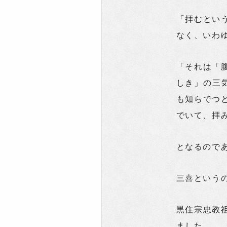
「拝むとい
なく、いわ
「それは「
しき」の三
も知らでつ
でいて、拝
となるので
三喜という
黒住宗忠教
ました。