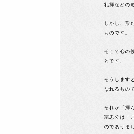
礼拝などの
しかし、形
ものです。
そこで心の
とです。
そうします
なれるもの
それが「拝
宗忠公は「
のでありま