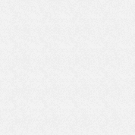
あ
な
日