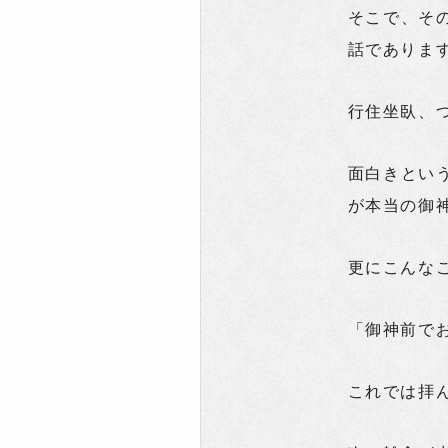
そこで、そ
話でありま
行住坐臥、
面白きとい
が本当の御
更にこんな
「御神前で
これでは拝