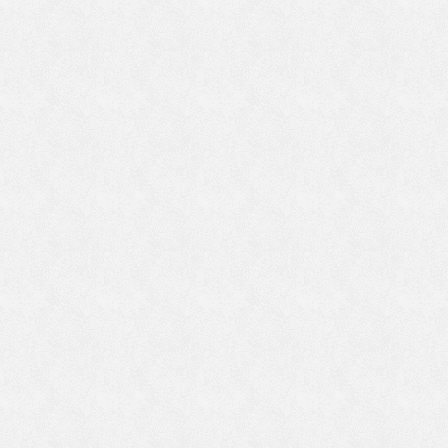
と
形
も
も