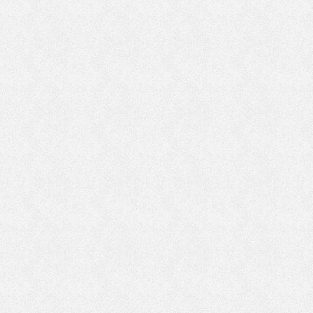
う
り
ま