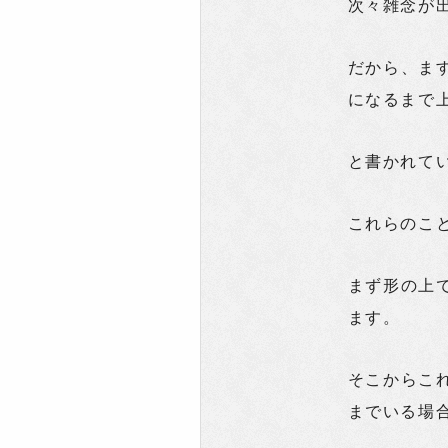
次々雑念が
だから、ま
になるまで
と書かれて
これらのこ
まず形の上
ます。
そこからこ
までいる場