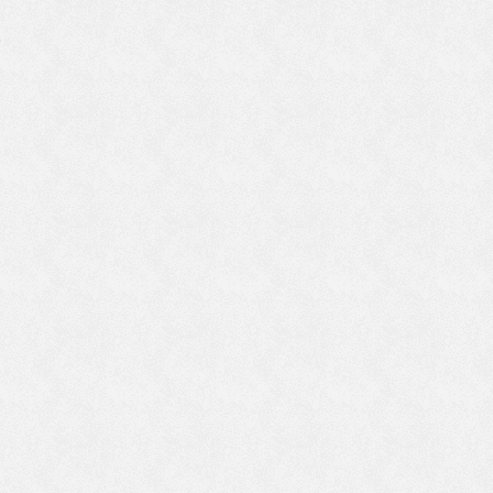
で
嬉
と
い
い