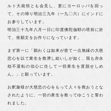
ルト大統領とも会見し、更にヨーロッパを回っ
て、その帰り明治三九年（一九〇六）にインドに
お参りしています。
明治三十九年八月一日に印度佛陀伽耶の塔前に於
て、発願文をお作りになっています。
まず第一に「願わくは如来が曾て一点無縁の大慈
悲心を以て衆生を救濟し給いしが如く、我も亦永
劫不退転の信心に住して一切衆生を度脱せしめ
ん。」と願っています。
お釈迦様が大慈悲の心をもって人々を救おうとな
されたように、一切の衆生を救ってゆこうと誓わ
れました。