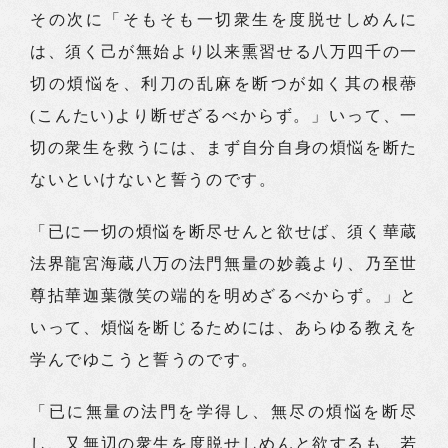
その次に「そもそも一切衆生を度脱せしめんに
は、須く己が無始より以来熏習せる八万四千の一
切の煩悩を、利刀の乱麻を断つが如く其の根蔕
(こんたい)より断ぜざるべからず。」いって、一
切の衆生を救うには、まず自分自身の煩悩を断た
ないといけないと誓うのです。
「已に一切の煩悩を断尽せんと欲せば、須く華蔵
法界龍宮海蔵八万の法門無量の妙義より、乃至世
尊拈華迦葉微笑の端的を明めざるべからず。」と
いって、煩悩を断じるためには、あらゆる教えを
学んでゆこうと誓うのです。
「已に無量の法門を学得し、無尽の煩悩を断尽
し、又無辺の衆生を度脱せしめんと欲するも、若