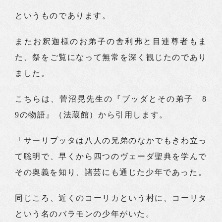
というものであります。
またお釈迦様のお弟子の舎利弗と目連尊者もま
た、祭をご覧になって無常を深く観じたのであり
ました。
こちらは、菅沼晃先生の『ブッダとその弟子 8
9の物語』（法蔵館）から引用します。
「サーリプッタは八人の兄弟のなかでもきわ立っ
て聡明で、早くから四つのヴェーダ聖典を学んで
その奥義を知り、諸芸にも通じた少年であった。
同じころ、近くのコーリカという村に、コーリタ
という名のバラモンの少年がいた。