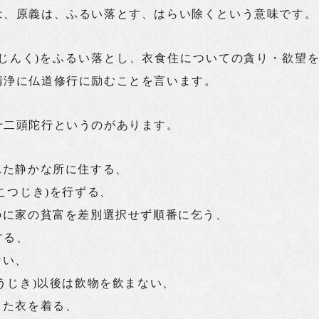
は、原義は、ふるい落とす、はらい除くという意味です。
(じんく)をふるい落とし、衣食住についての貪り・欲望
清浄に仏道修行に励むことを言います。
十二頭陀行というのがあります。
れた静かな所に住する、
(こつじき)を行ずる、
るのに家の貧富を差別選択せず順番に乞う、
する、
ない、
ゅうじき)以後は飲物を飲まない、
った衣を着る、