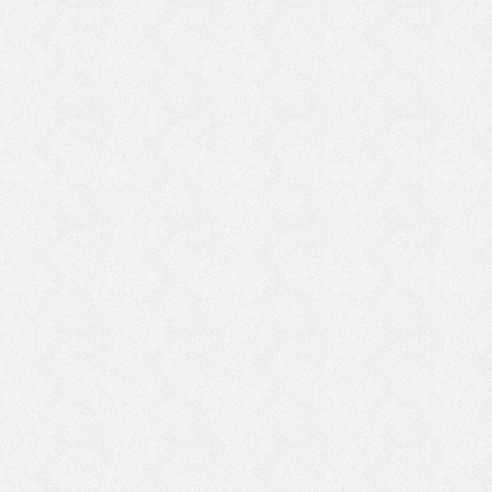
し
食
煩
っ