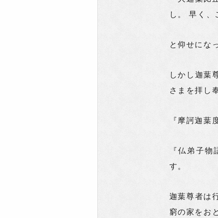
し。 早く、
と仰せにな
しかし迦葉
さまを拝し
『摩訶迦葉
『仏弟子物
す。
迦葉尊者は
窮の家をお