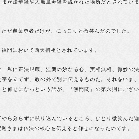
さまが法華経や大無量寿経を説かれた場所だとされてい
、ただ迦葉尊者だけが、にっこりと微笑んだのでした。
、禅門において西天初祖とされています。
は「私に正法眼蔵、涅槃の妙なる心、実相無相、微妙の
文字を立てず、教の外で別に伝えるものだ。それをいま
」と仰せになっという話が、『無門関』の第六則にござ
事やら分らずに黙り込んでいるところ、ひとり微笑んだ
釈迦さまは仏法の核心を伝えると仰せになったのです。