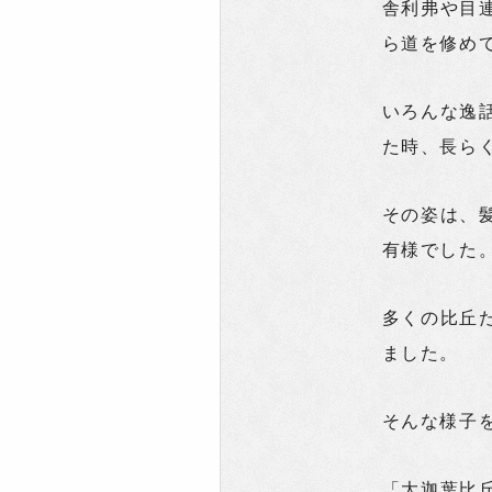
舎利弗や目
ら道を修め
いろんな逸
た時、長ら
その姿は、
有様でした
多くの比丘
ました。
そんな様子
「大迦葉比