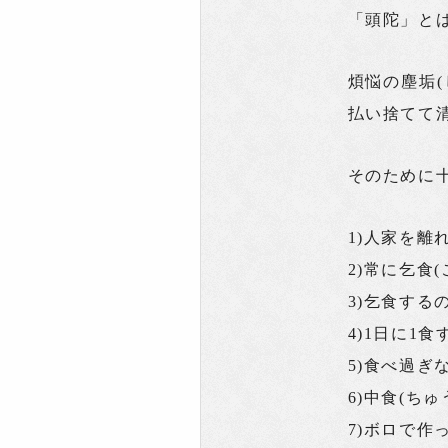
「頭陀」と
煩悩の塵垢
払い捨てて
そのために
1)人家を離
2)常に乞食
3)乞食す
4)1日に1食
5)食べ過ぎ
6)中食(ち
7)ボロで作