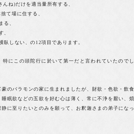
(さんね)だけを適当量所有する、
体捨て場に住する、
止まる、
坐す、
し横臥しない、の12項目であります。
、特にこの頭陀行に於いて第一だと言われていたので
富豪のバラモンの家に生まれましたが、財欲・色欲・飲
・睡眠欲などの五欲を好む心は薄く、常に不浄を厭い、
寂静に至りたいとのみを願って、お釈迦さまの弟子にな
。