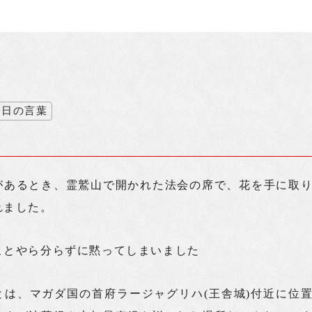
今日の言葉
があるとき、霊鷲山で開かれた法会の席で、花を手に取
れました。
ことやら分らずに黙ってしまいました
とは、マガダ国の首府ラージャグリハ(王舎城)付近に位