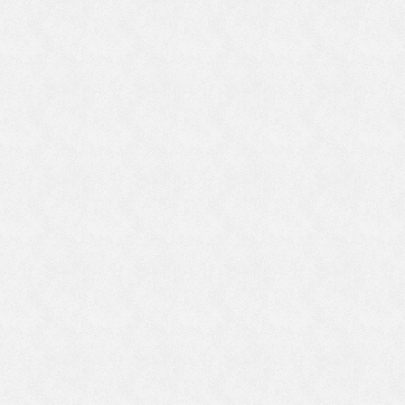
の
ら
っ
)
阿
人