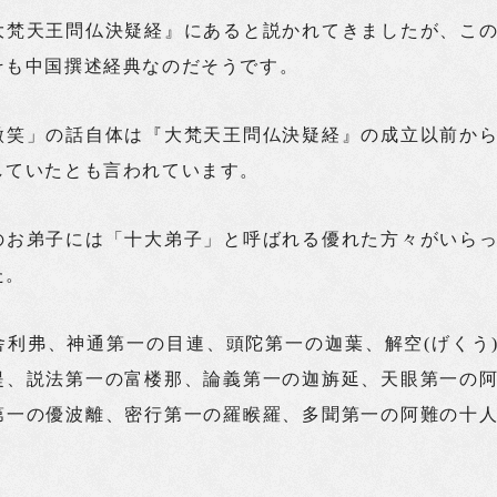
大梵天王問仏決疑経』にあると説かれてきましたが、こ
そも中国撰述経典なのだそうです。
微笑」の話自体は『大梵天王問仏決疑経』の成立以前か
していたとも言われています。
のお弟子には「十大弟子」と呼ばれる優れた方々がいら
た。
舎利弗、神通第一の目連、頭陀第一の迦葉、解空(げくう
提、説法第一の富楼那、論義第一の迦旃延、天眼第一の
第一の優波離、密行第一の羅睺羅、多聞第一の阿難の十