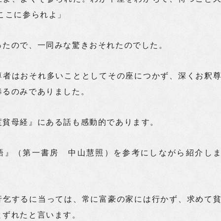
ここに参られよ」
ったので、一同みな驚きおそれたのでした。
尊者はおそれ多いこととしてその座につかず、深くお釈
奉るのみでありました。
度貧母経』にある話も感動的であります。
語』（第一書房 中山慧照）を参考にしながら紹介し
行乞するに当っては、常に富豪の家には行かず、求めて
とずれたと言います。