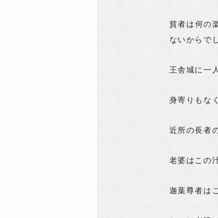
貧者は何の
ないからで
王舎城に一
身寄りもな
近所の長者
老婆はこの
迦葉尊者は