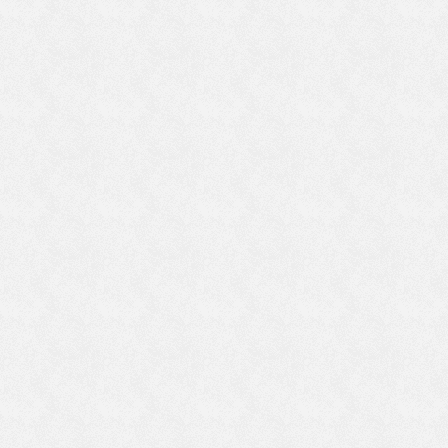
自
れ
う
り
久