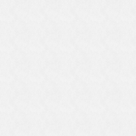
尊
ま
貧