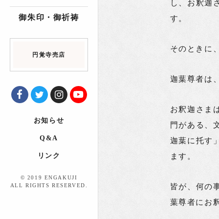
し、お釈迦
御朱印・御祈祷
す。
そのときに
円覚寺売店
迦葉尊者は
お釈迦さま
お知らせ
門がある、
Q&A
迦葉に托す
リンク
ます。
© 2019 ENGAKUJI
ALL RIGHTS RESERVED.
皆が、何の
葉尊者にお