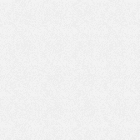
ま
法
、
い
迦