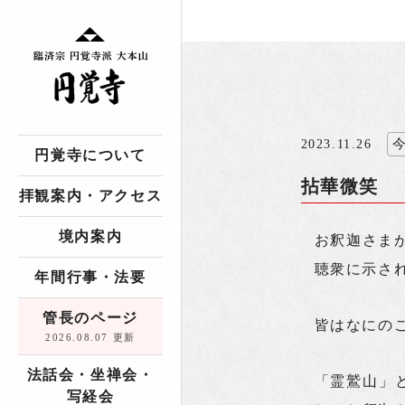
2023.11.26
円覚寺について
拈華微笑
拝観案内・アクセス
境内案内
お釈迦さま
聴衆に示さ
年間行事・法要
管長のページ
皆はなにの
2026.08.07 更新
法話会・坐禅会・
「霊鷲山」
写経会