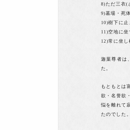
8)ただ三衣
9)墓場・死
10)樹下に
11)空地に
12)常に坐
迦葉尊者は
た。
もともとは
欲・名誉欲
悩を離れて
たのでした