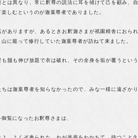
連とは異なり、常に釈尊の説法に耳を傾けて己を顧み、
て楽しむというのが迦葉尊者でありました。
話がありますが、あるときお釈迦さまが祇園精舎におら
く山に籠って修行していた迦葉尊者が訪ねて来ました。
髪も鬚も伸び放題で衣は破れ、その全身を垢が覆うとい
。
たちは迦葉尊者を知らなかったので、みな一様に遠ざか
を御覧になったお釈尊さまは、
丘よ、よくぞ参られた。わが半座をわかちて、待つこと