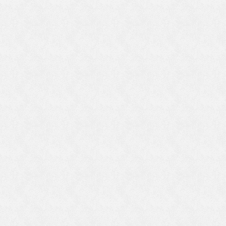
か
も
す
心
寺