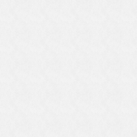
一
伝
書
な
の
老