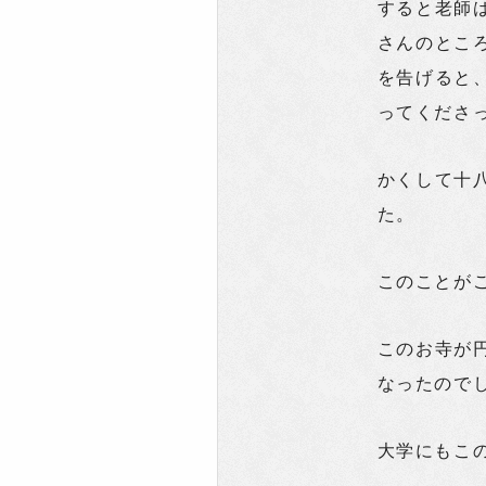
すると老師
さんのとこ
を告げると
ってくださ
かくして十
た。
このことが
このお寺が
なったので
大学にもこ