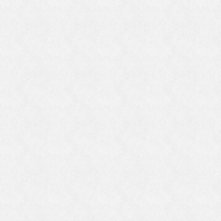
も
っ
山
え