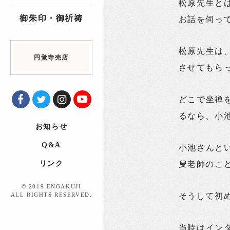
松原先生と
御朱印・御祈祷
お話を伺っ
松原先生は
円覚寺売店
させてもら
どこで坐禅
るなら、小
お知らせ
Q&A
小池さんと
リンク
叟老師のこ
© 2019 ENGAKUJI
ALL RIGHTS RESERVED.
そうして初
当時はイン