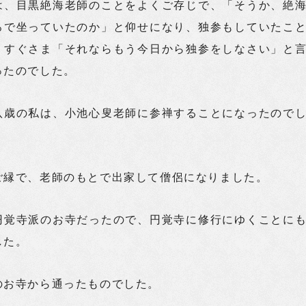
は、目黒絶海老師のことをよくご存じで、「そうか、絶
ろで坐っていたのか」と仰せになり、独参もしていたこ
、すぐさま「それならもう今日から独参をしなさい」と
ったのでした。
八歳の私は、小池心叟老師に参禅することになったので
ご縁で、老師のもとで出家して僧侶になりました。
円覚寺派のお寺だったので、円覚寺に修行にゆくことに
した。
のお寺から通ったものでした。