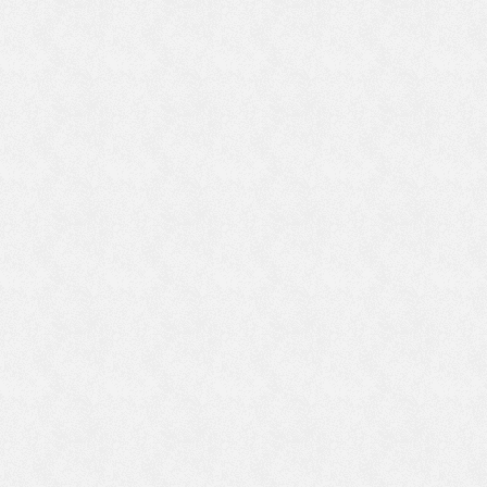
海
と
言
し
も