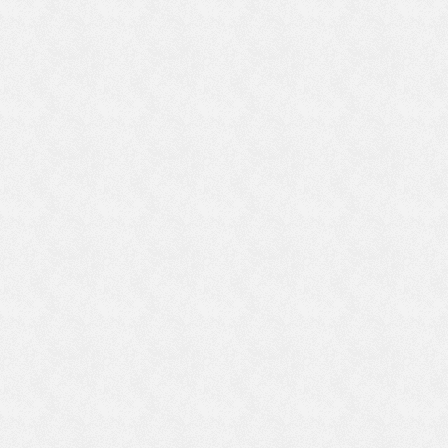
り
よ
て
だ