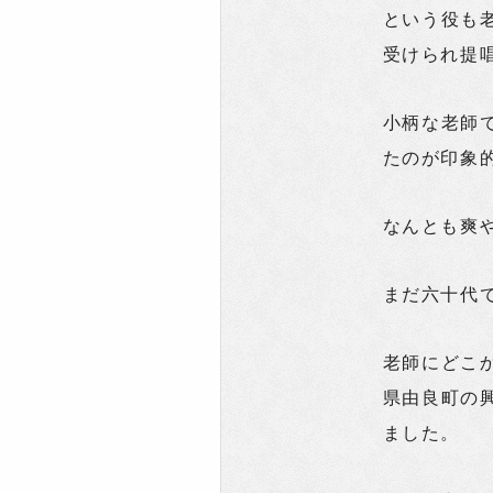
という役も
受けられ提
小柄な老師
たのが印象
なんとも爽
まだ六十代
老師にどこ
県由良町の
ました。