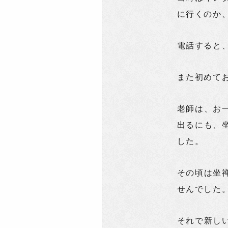
に行くのか
電話すると
また初めて
老師は、お
出るにも、
した。
その頃は坐
せんでした
それで新し