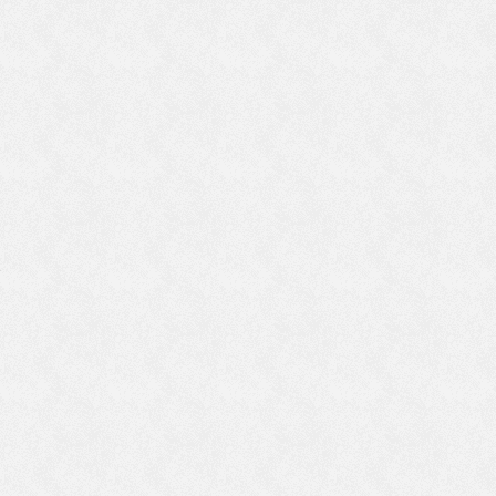
に
で
ま
日