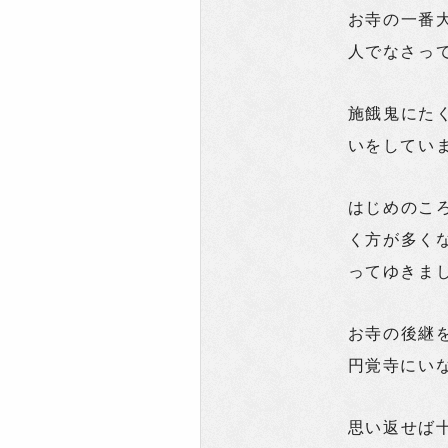
お寺の一番
人でなさっ
施餓鬼にた
いをしてい
はじめのこ
く方が多く
ってゆきま
お寺の後継
円覚寺にい
思い返せば