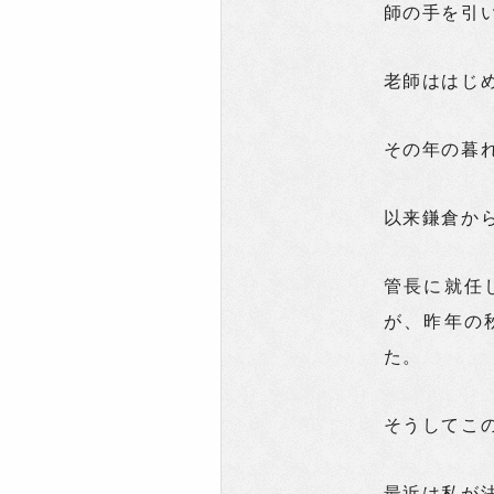
師の手を引
老師ははじ
その年の暮
以来鎌倉か
管長に就任
が、昨年の
た。
そうしてこ
最近は私が