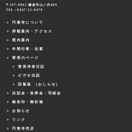
〒247-0062 鎌倉市山ノ内409
TEL：0467-22-0478
円覚寺について
拝観案内・アクセス
境内案内
年間行事・法要
管長のページ
管長侍者日記
ビデオ法話
回覧板 (おしらせ)
法話会・坐禅会・写経会
御朱印・御祈祷
お知らせ
リンク
円覚寺売店