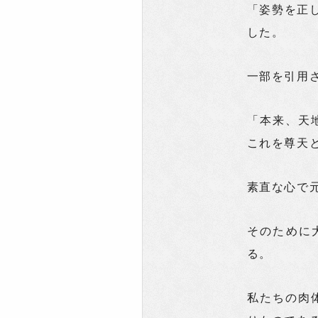
「姿勢を正
した。
一部を引用
「本来、天
これを尊天
素直な心で
そのために
る。
私たちの肉