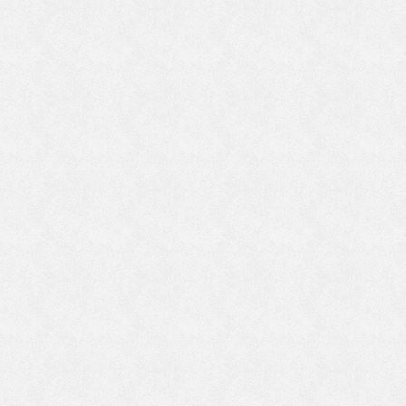
ま
は
あ
預