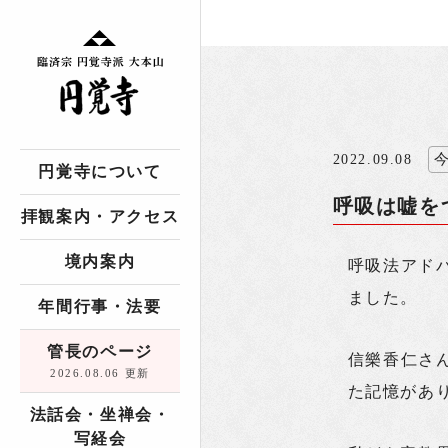
2022.09.08
円覚寺について
呼吸は嘘を
拝観案内・アクセス
境内案内
呼吸法アド
ました。
年間行事・法要
管長のページ
信樂香仁さ
2026.08.06 更新
た記憶があ
法話会・坐禅会・
写経会