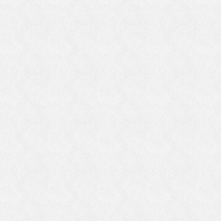
く
た
。
就