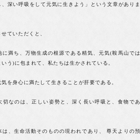
し、深い呼吸をして元気に生きよう」という文章があり
させていただくと、
地に満ち、万物生成の根源である精気、元気(鞍馬山で
という)に包まれて、私たちは生かされている。
元気を身心に満たして生きることが肝要である。
大切なのは、正しい姿勢と、深く長い呼吸と、食物で
体は、生命活動そのものの現われであり、 尊天よりの