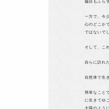
脇目もふら
一方で、今
心のどこか
ではないで
そして、こ
自らに訪れ
自然体で生
簡単なこと
に生きてゆ
太陽のよう