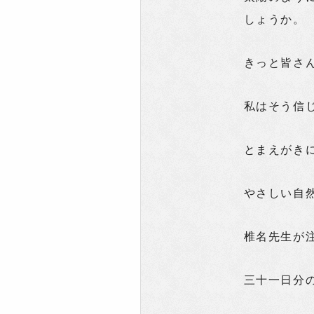
しょうか。
きっと皆さ
私はそう信
とまえがき
やさしい自
椎名先生が
三十一日分