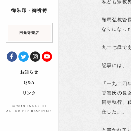
私ども宗教
御朱印・御祈祷
鞍馬弘教管
なりになっ
円覚寺売店
九十七歳で
記事には、
お知らせ
Q&A
「一九二四
香雲氏の長
リンク
同寺執行、
© 2019 ENGAKUJI
ALL RIGHTS RESERVED.
任した。」
と書かれて