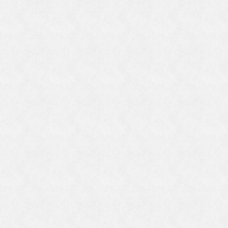
、
ら
」
で
で