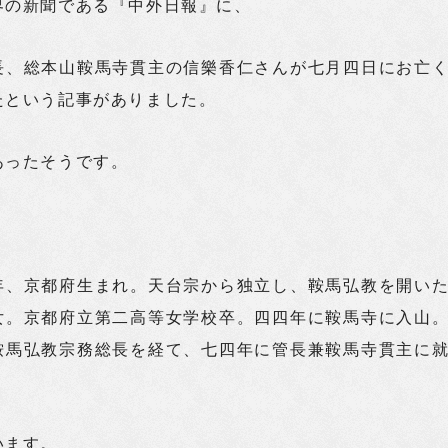
界の新聞である『中外日報』に、
長、総本山鞍馬寺貫主の信樂香仁さんが七月四日にお亡
たという記事がありました。
あったそうです。
年、京都府生まれ。天台宗から独立し、鞍馬弘教を開い
女。京都府立第二高等女学校卒。四四年に鞍馬寺に入山
鞍馬弘教宗務総長を経て、七四年に管長兼鞍馬寺貫主に
います。