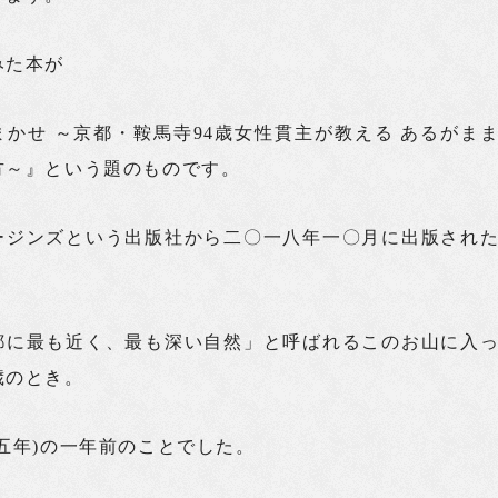
みた本が
かせ ～京都・鞍馬寺94歳女性貫主が教える あるがま
方～』という題のものです。
ージンズという出版社から二〇一八年一〇月に出版され
都に最も近く、最も深い自然」と呼ばれるこのお山に入
歳のとき。
五年)の一年前のことでした。