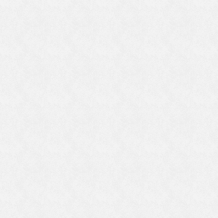
歳
当
な