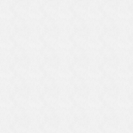
ま
た
っ