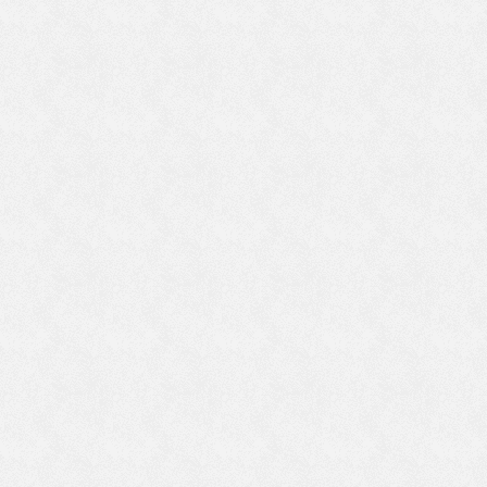
体
る
を