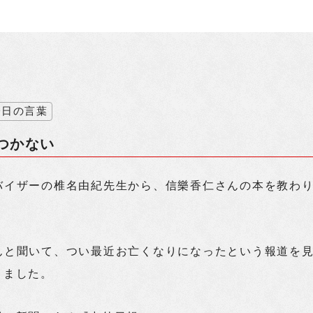
今日の言葉
つかない
バイザーの椎名由紀先生から、信樂香仁さんの本を教わ
んと聞いて、つい最近お亡くなりになったという報道を
りました。