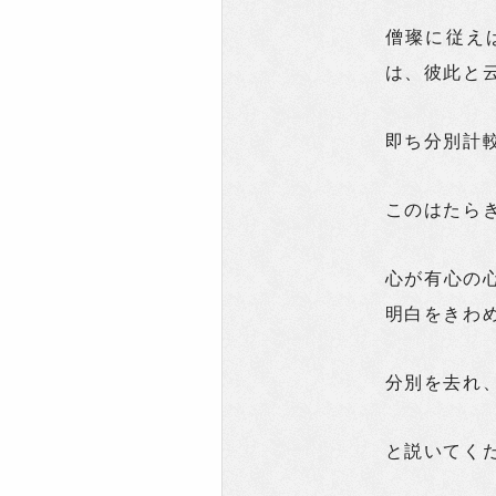
僧璨に従え
は、彼此と
即ち分別計
このはたら
心が有心の
明白をきわ
分別を去れ
と説いてく