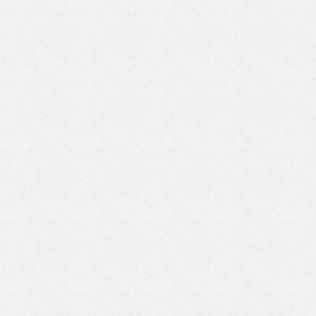
で
で
説
然
云