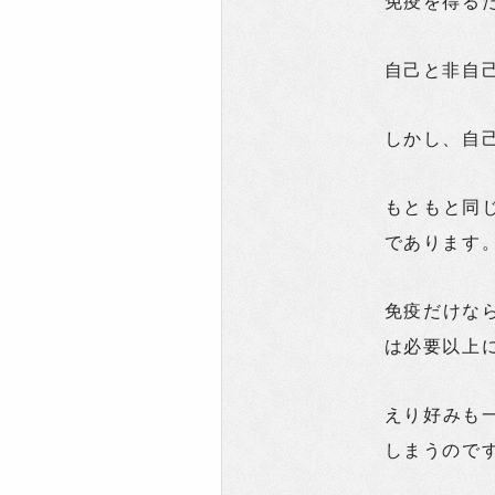
免疫を得る
自己と非自
しかし、自
もともと同
であります
免疫だけな
は必要以上
えり好みも
しまうので