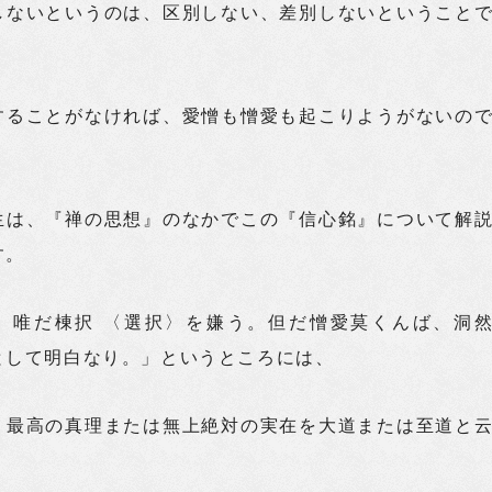
しないというのは、区別しない、差別しないということ
することがなければ、愛憎も憎愛も起こりようがないの
生は、『禅の思想』のなかでこの『信心銘』について解
す。
、唯だ棟択 〈選択〉を嫌う。但だ憎愛莫くんば、洞
として明白なり。」というところには、
、最高の真理または無上絶対の実在を大道または至道と