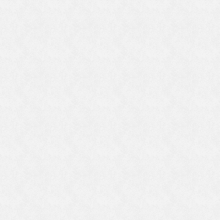
て
ま
は