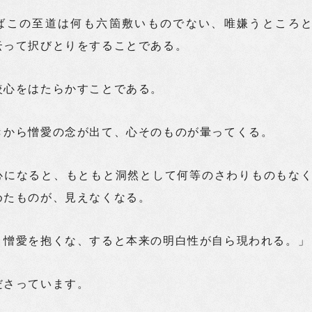
ばこの至道は何も六箇敷いものでない、唯嫌うところ
云って択びとりをすることである。
較心をはたらかすことである。
きから憎愛の念が出て、心そのものが暈ってくる。
心になると、もともと洞然として何等のさわりものもな
めたものが、見えなくなる。
、憎愛を抱くな、すると本来の明白性が自ら現われる。」
ださっています。