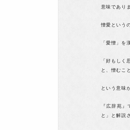
意味であり
憎愛という
「愛憎」を
「好もしく
と、憎むこ
という意味
『広辞苑』
と」と解説