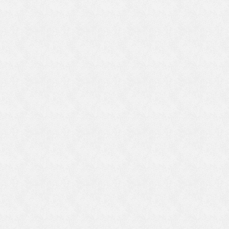
の
間
て