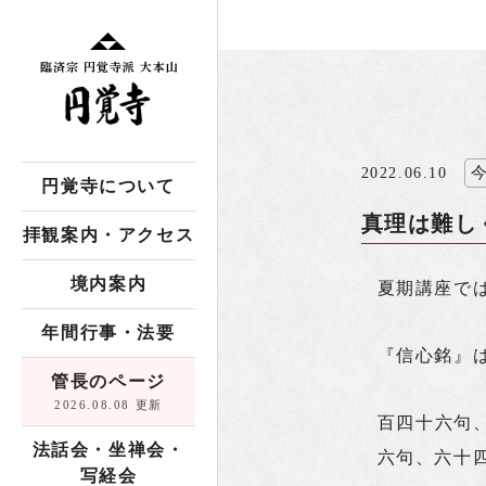
2022.06.10
円覚寺について
真理は難し
拝観案内・アクセス
境内案内
夏期講座で
年間行事・法要
『信心銘』
管長のページ
2026.08.08 更新
百四十六句
法話会・坐禅会・
六句、六十
写経会