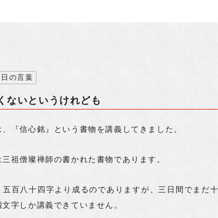
今日の言葉
くないというけれども
は、『信心銘』という書物を講義してきました。
は三祖僧璨禅師の書かれた書物であります。
、五百八十四字より成るのでありますが、三日間でまだ
四文字しか講義できていません。