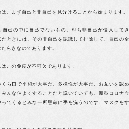
のは、まず自己と非自己を見分けることから始まります。
も自己の中に自己でないもの、即ち非自己が侵入して
来たときには、その非自己を認識して排除して、自己の
はたらきなのであります。
にはこの免疫が不可欠であります。
いくら口で平和が大事だ、多様性が大事だ、お互いを認
、みんな仲よくすることだと説いていても、新型コロナ
やってくるとみな一所懸命に手を洗うのです、マスクを