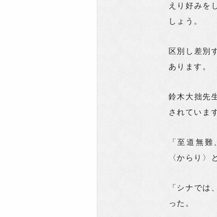
えり好みを
しょう。
区別し差別
あります。
鈴木大拙先
されていま
「至道無難
〈からり〉
「シナでは
った。