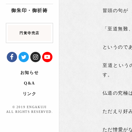
御朱印・御祈祷
冒頭の句が
「至道無難
円覚寺売店
というので
至道という
お知らせ
す。
Q&A
仏道の究極
リンク
© 2019 ENGAKUJI
ただえり好
ALL RIGHTS RESERVED.
ただ憎愛が