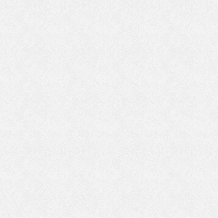
き
全
め
ウ
す