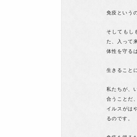
免疫という
そしてもし
た、入って
体性を守る
生きること
私たちが、
合うことだ
イルスがは
るのです。