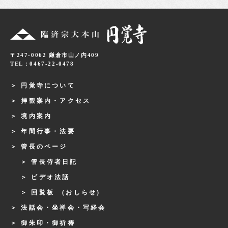
〒247-0062 鎌倉市山ノ内409
TEL：0467-22-0478
円覚寺について
拝観案内・アクセス
境内案内
年間行事・法要
管長のページ
管長侍者日記
ビデオ法話
回覧板 (おしらせ)
法話会・坐禅会・写経会
御朱印・御祈祷