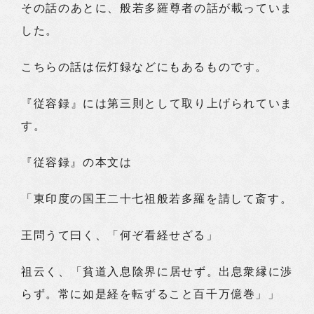
その話のあとに、般若多羅尊者の話が載っていま
した。
こちらの話は伝灯録などにもあるものです。
『従容録』には第三則として取り上げられていま
す。
『従容録』の本文は
「東印度の国王二十七祖般若多羅を請して斎す。
王問うて曰く、「何ぞ看経せざる」
祖云く、「貧道入息陰界に居せず。出息衆縁に渉
らず。常に如是経を転ずること百千万億巻」」