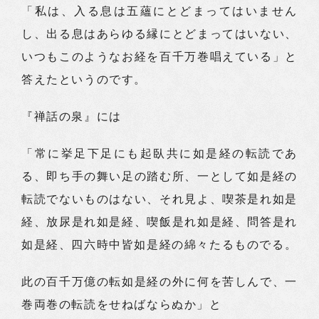
「私は、入る息は五蘊にとどまってはいません
し、出る息はあらゆる縁にとどまってはいない、
いつもこのようなお経を百千万巻唱えている」と
答えたというのです。
『禅話の泉』には
「常に挙足下足にも起臥共に如是経の転読であ
る、即ち手の舞い足の踏む所、一として如是経の
転読でないものはない、それ見よ、喫茶是れ如是
経、放尿是れ如是経、喫飯是れ如是経、問答是れ
如是経、四六時中皆如是経の綿々たるものでる。
此の百千万億の転如是経の外に何を苦しんで、一
巻両巻の転読をせねばならぬか」と