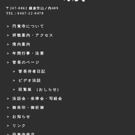
〒247-0062 鎌倉市山ノ内409
TEL：0467-22-0478
円覚寺について
拝観案内・アクセス
境内案内
年間行事・法要
管長のページ
管長侍者日記
ビデオ法話
回覧板 (おしらせ)
法話会・坐禅会・写経会
御朱印・御祈祷
お知らせ
リンク
円覚寺売店