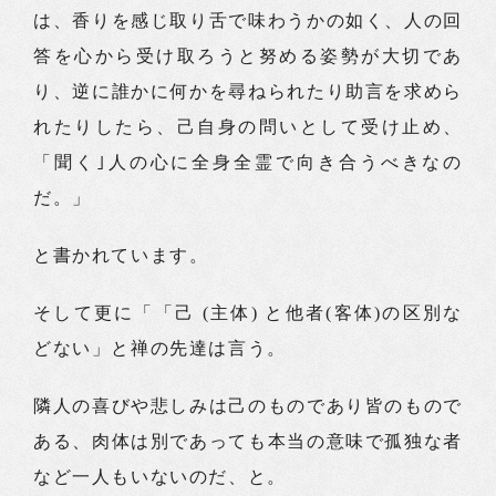
は、香りを感じ取り舌で味わうかの如く、人の回
答を心から受け取ろうと努める姿勢が大切であ
り、逆に誰かに何かを尋ねられたり助言を求めら
れたりしたら、己自身の問いとして受け止め、
「聞く｣人の心に全身全霊で向き合うべきなの
だ。」
と書かれています。
そして更に「「己 (主体) と他者(客体)の区別な
どない」と禅の先達は言う。
隣人の喜びや悲しみは己のものであり皆のもので
ある、肉体は別であっても本当の意味で孤独な者
など一人もいないのだ、と。