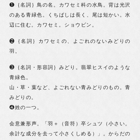
❶｛名詞｝鳥の名。カワセミ科の水鳥。背は光沢
のある青緑色。くちばしは長く、尾は短かい。水
辺に住む。カワセミ。ショウビン。
❷｛名詞｝カワセミの、よごれのないみどりの
羽。
❸｛名詞・形容詞｝みどり。翡翠ヒスイのような
青緑色。
山・草・葉など、よごれない青みどりのもの。青
みどりの。
❹姓の一つ。
会意兼形声。「羽＋（音符）卒シュツ（小さい。
余計な成分を去って小さくしめる）」。からだの