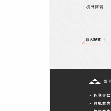
横田南嶺
前の記事
円覚寺に
拝観案内