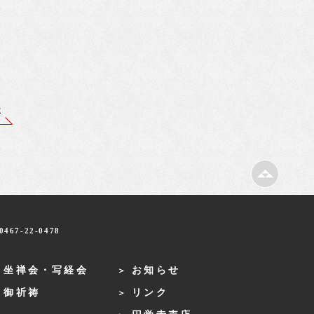
事
467-22-0478
・坐禅会・写経会
お知らせ
・御祈祷
リンク