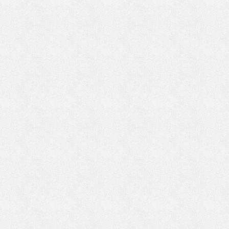
だ
い
ま