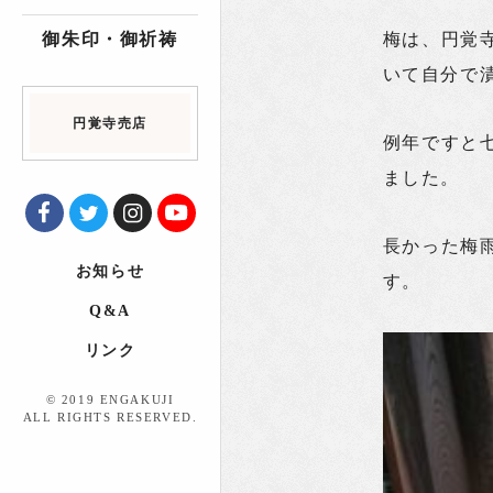
御朱印・御祈祷
梅は、円覚
いて自分で
円覚寺売店
例年ですと
ました。
長かった梅
お知らせ
す。
Q&A
リンク
© 2019 ENGAKUJI
ALL RIGHTS RESERVED.