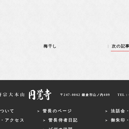
梅干し
次の記
〒247-0062 鎌倉市山ノ内409
TEL：0
ついて
管長のページ
法話会
・アクセス
管長侍者日記
御朱印